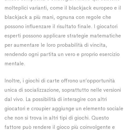
molteplici varianti, come il blackjack europeo e il
blackjack a più mani, ognuna con regole che
possono influenzare il risultato finale. I giocatori
esperti possono applicare strategie matematiche
per aumentare le loro probabilità di vincita,
rendendo ogni partita un vero e proprio esercizio
mentale.
Inoltre, i giochi di carte offrono un’opportunità
unica di socializzazione, soprattutto nelle versioni
dal vivo. La possibilità di interagire con altri
giocatori e croupier aggiunge un elemento sociale
che non si trova in altri tipi di giochi. Questo
fattore può rendere il gioco più coinvolgente e