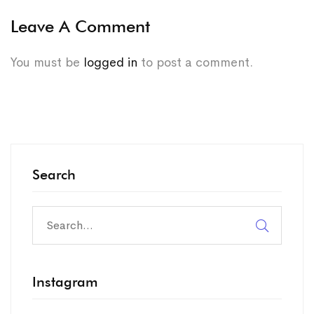
Leave A Comment
You must be
logged in
to post a comment.
Search
Instagram