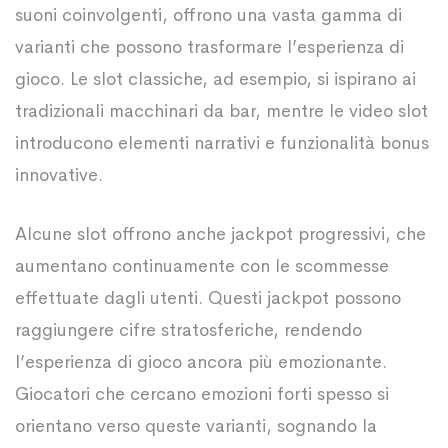
suoni coinvolgenti, offrono una vasta gamma di
varianti che possono trasformare l’esperienza di
gioco. Le slot classiche, ad esempio, si ispirano ai
tradizionali macchinari da bar, mentre le video slot
introducono elementi narrativi e funzionalità bonus
innovative.
Alcune slot offrono anche jackpot progressivi, che
aumentano continuamente con le scommesse
effettuate dagli utenti. Questi jackpot possono
raggiungere cifre stratosferiche, rendendo
l’esperienza di gioco ancora più emozionante.
Giocatori che cercano emozioni forti spesso si
orientano verso queste varianti, sognando la