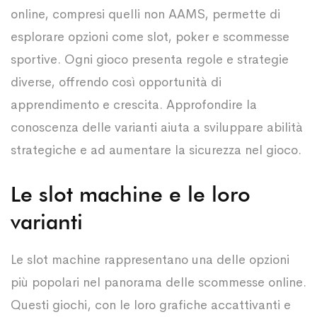
online, compresi quelli non AAMS, permette di
esplorare opzioni come slot, poker e scommesse
sportive. Ogni gioco presenta regole e strategie
diverse, offrendo così opportunità di
apprendimento e crescita. Approfondire la
conoscenza delle varianti aiuta a sviluppare abilità
strategiche e ad aumentare la sicurezza nel gioco.
Le slot machine e le loro
varianti
Le slot machine rappresentano una delle opzioni
più popolari nel panorama delle scommesse online.
Questi giochi, con le loro grafiche accattivanti e