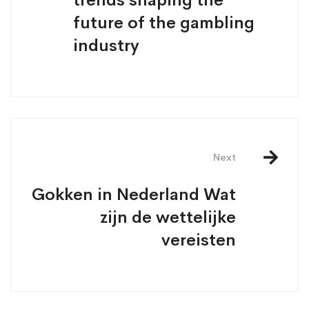
trends shaping the
future of the gambling
industry
Next
Gokken in Nederland Wat
zijn de wettelijke
vereisten