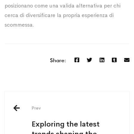
posizionano come una valida alternativa per chi
cerca di diversificare la propria esperienza di
scommessa.
Share:
Prev
Exploring the latest