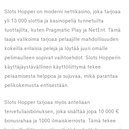
Slots Hopper on moderni nettikasino, joka tarjoaa
yli 13 000 slottia ja kasinopeliä tunnetuilta
tuottajilta, kuten Pragmatic Play ja NetEnt. Tämä
laaja valikoima tarjoaa pelaajille mahdollisuuden
kokeilla erilaisia pelejä ja löytää juuri omalle
pelimaulleen sopivat vaihtoehdot. Slots Hopperin
käyttäjäystävällinen käyttöliittymä tekee
pelaamisesta helppoa ja sujuvaa, mikä parantaa
pelikokemusta entisestään.
Slots Hopper tarjoaa myös anteliaan
tervetuliaisbonuksen, joka sisältää jopa 10 000 €
bonusrahaa ja 1000 ilmaiskierrosta. Tämä tekee