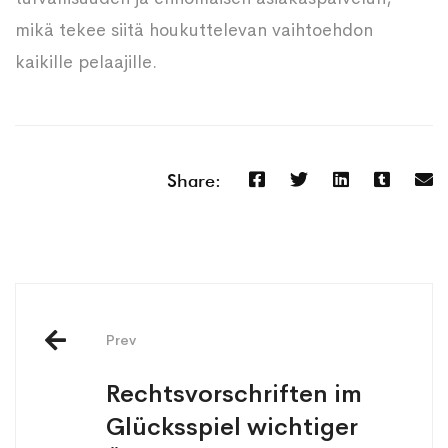
mikä tekee siitä houkuttelevan vaihtoehdon
kaikille pelaajille.
Share:
Prev
Rechtsvorschriften im
Glücksspiel wichtiger