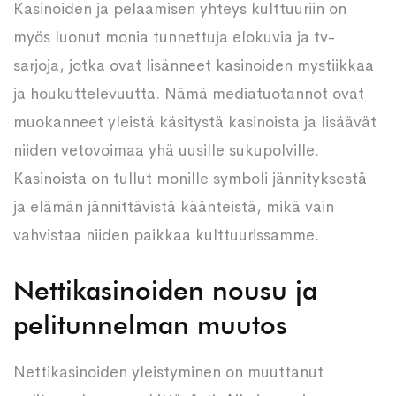
Kasinoiden ja pelaamisen yhteys kulttuuriin on
myös luonut monia tunnettuja elokuvia ja tv-
sarjoja, jotka ovat lisänneet kasinoiden mystiikkaa
ja houkuttelevuutta. Nämä mediatuotannot ovat
muokanneet yleistä käsitystä kasinoista ja lisäävät
niiden vetovoimaa yhä uusille sukupolville.
Kasinoista on tullut monille symboli jännityksestä
ja elämän jännittävistä käänteistä, mikä vain
vahvistaa niiden paikkaa kulttuurissamme.
Nettikasinoiden nousu ja
pelitunnelman muutos
Nettikasinoiden yleistyminen on muuttanut