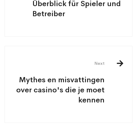
Überblick für Spieler und
Betreiber
Next
Mythes en misvattingen
over casino's die je moet
kennen