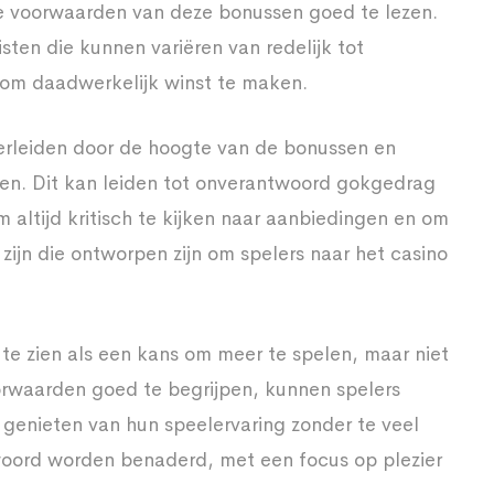
 de voorwaarden van deze bonussen goed te lezen.
sten die kunnen variëren van redelijk tot
jn om daadwerkelijk winst te maken.
erleiden door de hoogte van de bonussen en
en. Dit kan leiden tot onverantwoord gokgedrag
m altijd kritisch te kijken naar aanbiedingen en om
zijn die ontworpen zijn om spelers naar het casino
te zien als een kans om meer te spelen, maar niet
oorwaarden goed te begrijpen, kunnen spelers
genieten van hun speelervaring zonder te veel
woord worden benaderd, met een focus op plezier