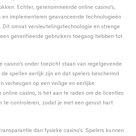
okken. Echter, gerenommeerde online casino’s,
eus en implementeren geavanceerde technologieën
Dit omvat versleutelingstechnologie en strenge
leen geverifieerde gebruikers toegang hebben tot
ne casino’s onder toezicht staan van regelgevende
 de spellen eerlijk zijn en dat spelers beschermd
n verheugen op een veilige en eerlijke
 online casino, is het aan te raden om de licenties
 te controleren, zodat je met een gerust hart
transparantie dan fysieke casino’s. Spelers kunnen