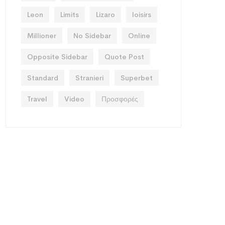
Leon
Limits
Lizaro
loisirs
Millioner
No Sidebar
Online
Opposite Sidebar
Quote Post
Standard
Stranieri
Superbet
Travel
Video
Προσφορές