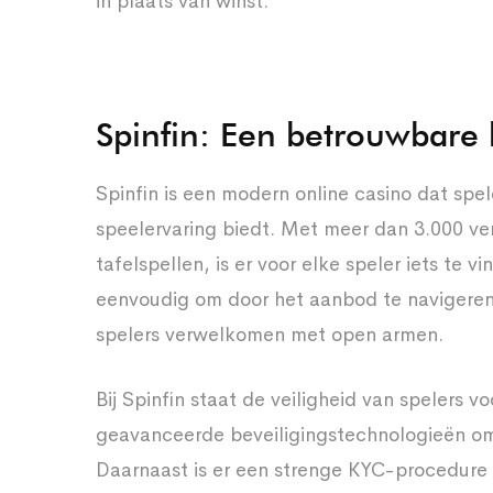
in plaats van winst.
Spinfin: Een betrouwbare
Spinfin is een modern online casino dat spel
speelervaring biedt. Met meer dan 3.000 ver
tafelspellen, is er voor elke speler iets te 
eenvoudig om door het aanbod te navigeren,
spelers verwelkomen met open armen.
Bij Spinfin staat de veiligheid van spelers 
geavanceerde beveiligingstechnologieën om
Daarnaast is er een strenge KYC-procedure d