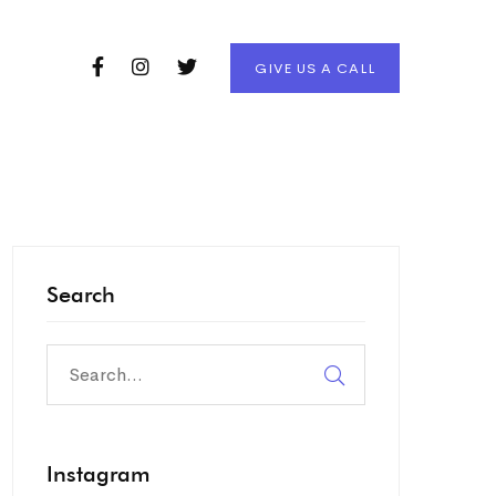
GIVE US A CALL
Search
Instagram