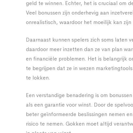
geld te winnen. Echter, het is cruciaal om
Veel bonussen zijn onderhevig aan inzetverei
onrealistisch, waardoor het moeilijk kan zi
Daarnaast kunnen spelers zich soms laten v
daardoor meer inzetten dan ze van plan war
en financiële problemen. Het is belangrijk o
te begrijpen dat ze in wezen marketingtools 
te lokken.
Een verstandige benadering is om bonussen 
als een garantie voor winst. Door de spelv
beter geïnformeerde beslissingen nemen en 
risico te nemen. Gokken moet altijd verant