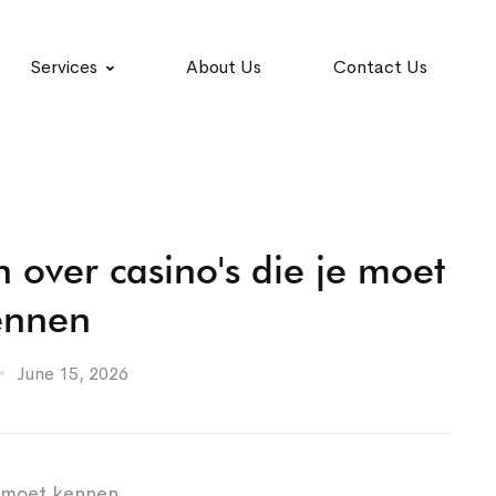
Services
About Us
Contact Us
 over casino's die je moet
ennen
June 15, 2026
e moet kennen