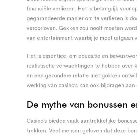
financiële verliezen. Het is belangrijk voor 
gegarandeerde manier om te verliezen is doo
veroorloven. Gokken zou nooit moeten worde
van entertainment waarbij je moet uitgaan v
Het is essentieel om educatie en bewustwor
realistische verwachtingen te hebben over k
en een gezondere relatie met gokken ontwi
werking van casino’s kan ook bijdragen aan 
De mythe van bonussen e
Casino’s bieden vaak aantrekkelijke bonuss
trekken. Veel mensen geloven dat deze bon