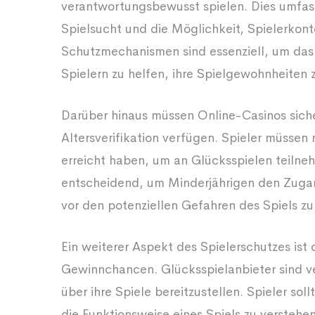
verantwortungsbewusst spielen. Dies umfass
Spielsucht und die Möglichkeit, Spielerkont
Schutzmechanismen sind essenziell, um das 
Spielern zu helfen, ihre Spielgewohnheiten z
Darüber hinaus müssen Online-Casinos sicher
Altersverifikation verfügen. Spieler müssen
erreicht haben, um an Glücksspielen teilne
entscheidend, um Minderjährigen den Zuga
vor den potenziellen Gefahren des Spiels zu
Ein weiterer Aspekt des Spielerschutzes ist
Gewinnchancen. Glücksspielanbieter sind ve
über ihre Spiele bereitzustellen. Spieler so
die Funktionsweise eines Spiels zu verstehe