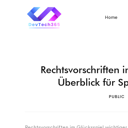
Home
Rechtsvorschriften 
Überblick für S
PUBLIC
Rechtsvorschriften im Glücksspiel wichtiger 