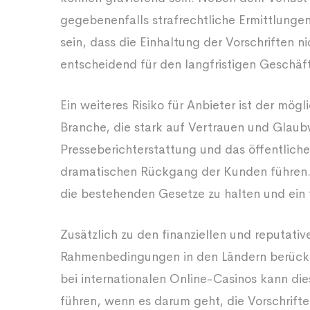
gegebenenfalls strafrechtliche Ermittlunge
sein, dass die Einhaltung der Vorschriften ni
entscheidend für den langfristigen Geschäft
Ein weiteres Risiko für Anbieter ist der mögl
Branche, die stark auf Vertrauen und Glaub
Presseberichterstattung und das öffentlich
dramatischen Rückgang der Kunden führen. D
die bestehenden Gesetze zu halten und ein 
Zusätzlich zu den finanziellen und reputati
Rahmenbedingungen in den Ländern berücksic
bei internationalen Online-Casinos kann di
führen, wenn es darum geht, die Vorschrifte