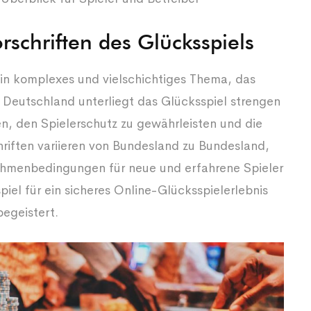
rschriften des Glücksspiels
ein komplexes und vielschichtiges Thema, das
In Deutschland unterliegt das Glücksspiel strengen
en, den Spielerschutz zu gewährleisten und die
chriften variieren von Bundesland zu Bundesland,
Rahmenbedingungen für neue und erfahrene Spieler
el für ein sicheres Online-Glücksspielerlebnis
begeistert.