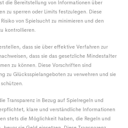
t die Bereitstellung von Informationen über
en zu sperren oder Limits festzulegen. Diese
Risiko von Spielsucht zu minimieren und den
u kontrollieren.
stellen, dass sie über effektive Verfahren zur
 nachweisen, dass sie das gesetzliche Mindestalter
hmen zu können. Diese Vorschriften sind
ng zu Glücksspielangeboten zu verwehren und sie
 schützen.
 die Transparenz in Bezug auf Spielregeln und
rpflichtet, klare und verständliche Informationen
llten stets die Möglichkeit haben, die Regeln und
n, bevor sie Geld einsetzen. Diese Transparenz