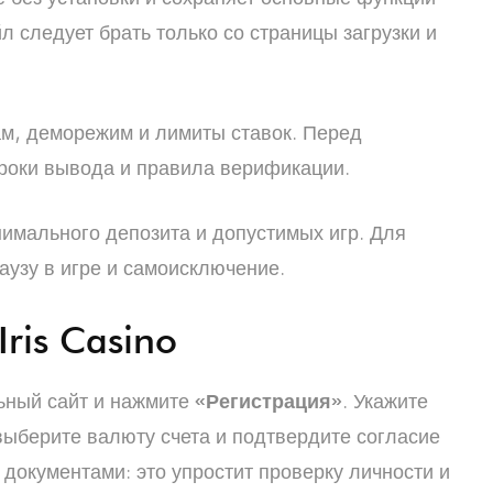
 следует брать только со страницы загрузки и
м, деморежим и лимиты ставок. Перед
сроки вывода и правила верификации.
имального депозита и допустимых игр. Для
аузу в игре и самоисключение.
ris Casino
ьный сайт и нажмите
«Регистрация»
. Укажите
выберите валюту счета и подтвердите согласие
документами: это упростит проверку личности и