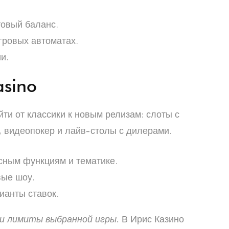
овый баланс.
ровых автоматах.
и.
asino
йти от классики к новым релизам: слоты с
, видеопокер и лайв-столы с дилерами.
сным функциям и тематике.
вые шоу.
анты ставок.
 и лимиты выбранной игры.
В Ирис Казино