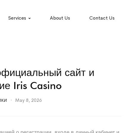
Services
About Us
Contact Us
официальный сайт и
е Iris Casino
May 8, 2026
ИКИ
ацией о регистрации, входе в личный кабинет и