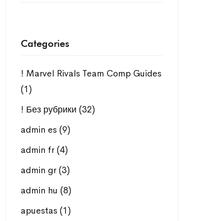
Categories
! Marvel Rivals Team Comp Guides
(1)
! Без рубрики
(32)
admin es
(9)
admin fr
(4)
admin gr
(3)
admin hu
(8)
apuestas
(1)