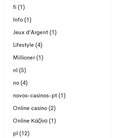
fi
(1)
Info
(1)
Jeux d’Argent
(1)
Lifestyle
(4)
Millioner
(1)
nl
(5)
no
(4)
novos-casinos-pt
(1)
Online casino
(2)
Online Καζίνο
(1)
pl
(12)