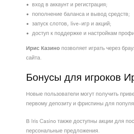
вход в аккаунт и регистрация;
пополнение баланса и вывод средств;
запуск слотов, live-игр и акций;
доступ к поддержке и настройкам проф
Ирис Казино
позволяет играть через бра
сайта.
Бонусы для игроков И
Новые пользователи могут получить приве
первому депозиту и фриспины для популя
В Iris Casino также доступны акции для по
персональные предложения.