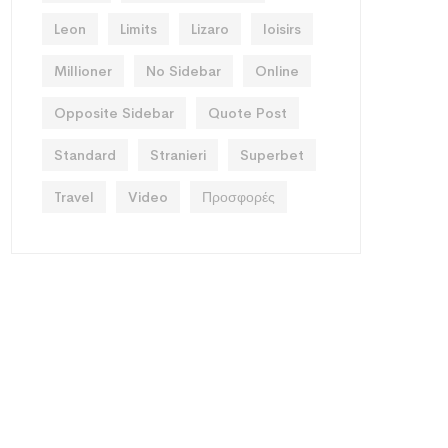
Leon
Limits
Lizaro
loisirs
Millioner
No Sidebar
Online
Opposite Sidebar
Quote Post
Standard
Stranieri
Superbet
Travel
Video
Προσφορές