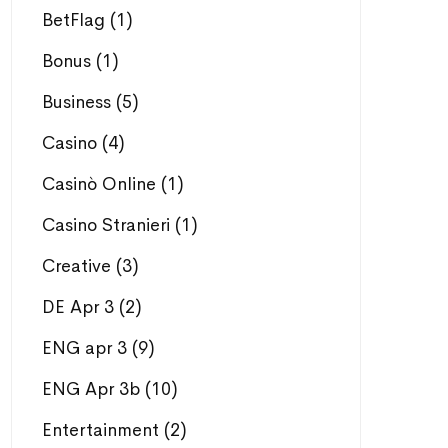
BetFlag
(1)
Bonus
(1)
Business
(5)
Casino
(4)
Casinò Online
(1)
Casino Stranieri
(1)
Creative
(3)
DE Apr 3
(2)
ENG apr 3
(9)
ENG Apr 3b
(10)
Entertainment
(2)