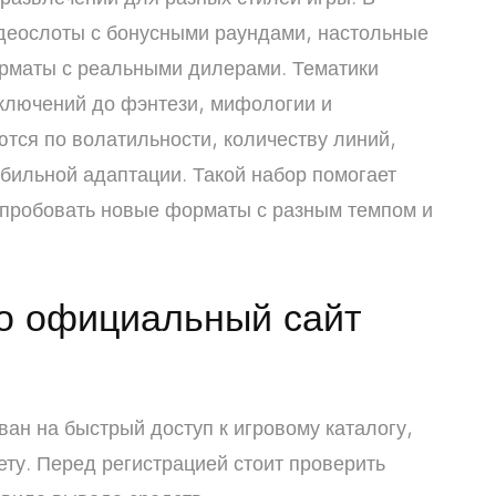
идеослоты с бонусными раундами, настольные
орматы с реальными дилерами. Тематики
иключений до фэнтези, мифологии и
тся по волатильности, количеству линий,
бильной адаптации. Такой набор помогает
опробовать новые форматы с разным темпом и
ино официальный сайт
ан на быстрый доступ к игровому каталогу,
ту. Перед регистрацией стоит проверить