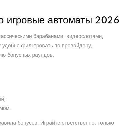
но игровые автоматы 2026
классическими барабанами, видеослотами,
г удобно фильтровать по провайдеру,
ию бонусных раундов.
ий;
имом.
равила бонусов. Играйте ответственно, только