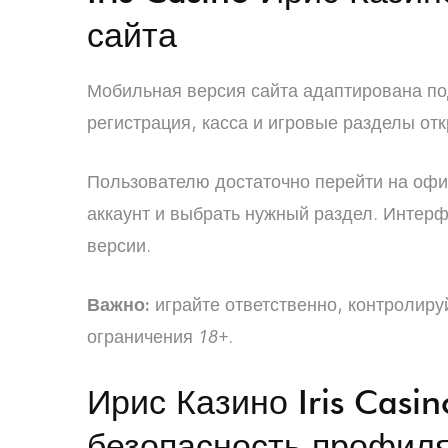
сайта
Мобильная версия сайта адаптирована по
регистрация, касса и игровые разделы от
Пользователю достаточно перейти на офи
аккаунт и выбрать нужный раздел. Интер
версии.
Важно:
играйте ответственно, контролиру
ограничения
18+
.
Ирис Казино Iris Casi
безопасность профил