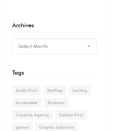
Archives
Tags
Audio Post
BetFlag
betting
bookmaker
Business
Creative Agency
Gallery Post
games
Graphic Solutions