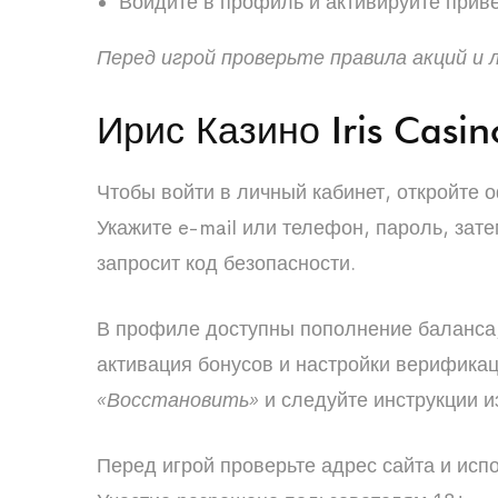
Войдите в профиль и активируйте приве
Перед игрой проверьте правила акций и
Ирис Казино Iris Casi
Чтобы войти в личный кабинет, откройте
Укажите e-mail или телефон, пароль, зат
запросит код безопасности.
В профиле доступны пополнение баланса
активация бонусов и настройки верификац
«Восстановить»
и следуйте инструкции и
Перед игрой проверьте адрес сайта и исп