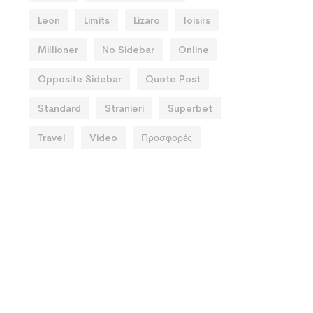
Leon
Limits
Lizaro
loisirs
Millioner
No Sidebar
Online
Opposite Sidebar
Quote Post
Standard
Stranieri
Superbet
Travel
Video
Προσφορές