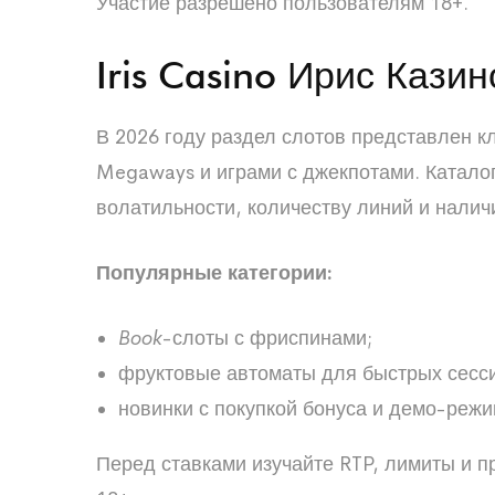
Участие разрешено пользователям 18+.
Iris Casino Ирис Кази
В 2026 году раздел слотов представлен 
Megaways и играми с джекпотами. Катало
волатильности, количеству линий и налич
Популярные категории:
Book
-слоты с фриспинами;
фруктовые автоматы для быстрых сесс
новинки с покупкой бонуса и демо-реж
Перед ставками изучайте RTP, лимиты и п