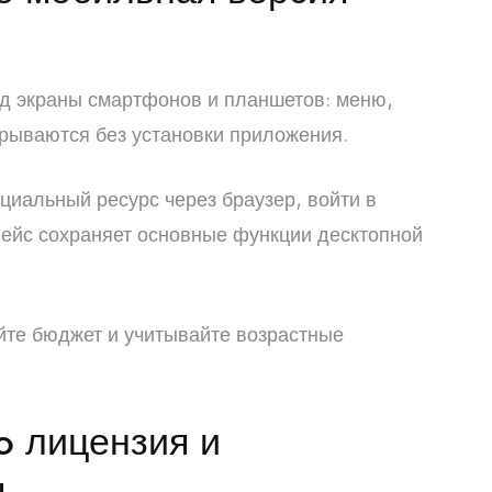
д экраны смартфонов и планшетов: меню,
крываются без установки приложения.
циальный ресурс через браузер, войти в
фейс сохраняет основные функции десктопной
йте бюджет и учитывайте возрастные
no лицензия и
я