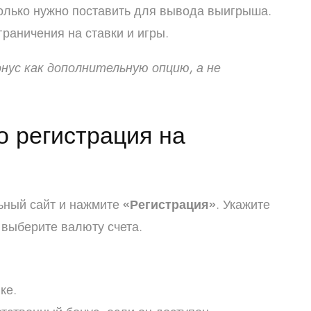
олько нужно поставить для вывода выигрыша.
граничения на ставки и игры.
ус как дополнительную опцию, а не
но регистрация на
льный сайт и нажмите
«Регистрация»
. Укажите
 выберите валюту счета.
ке.