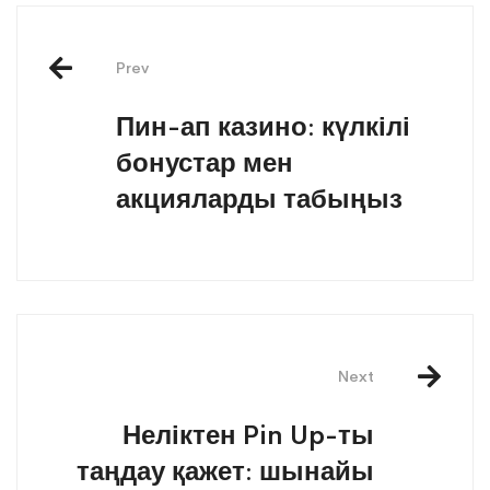
Prev
Пин-ап казино: күлкілі
бонустар мен
акцияларды табыңыз
Next
Неліктен Pin Up-ты
таңдау қажет: шынайы