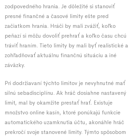
zodpovedného hrania. Je dôležité si stanoviť
presné finančné a časové limity ešte pred
začiatkom hrania. Hráči by mali zvážiť, koľko
peňazí si môžu dovoliť prehrať a koľko času chcú
tráviť hraním. Tieto limity by mali byť realistické a
zohľadňovať aktuálnu finančnú situáciu a iné
záväzky.
Pri dodržiavaní týchto limitov je nevyhnutné mať
silnú sebadisciplínu. Ak hráč dosiahne nastavený
limit, mal by okamžite prestať hrať. Existuje
množstvo online kasín, ktoré ponúkajú funkcie
automatického uzamknutia účtu, akonáhle hráč
prekročí svoje stanovené limity. Týmto spôsobom