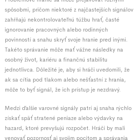
spôsobmi, pričom niektoré z najčastejších signálov
zahŕňajú nekontrolovateľnú túžbu hrať, časté
ignorovanie pracovných alebo rodinných
povinností a snahu skryť svoje hranie pred inými.
Takéto správanie môže mať vážne následky na
osobný život, kariéru a finančnú stabilitu
jednotlivca. Dôležité je, aby si hráči uvedomili, že
ak sa cítia pod tlakom alebo nešťastní z hrania,
môže to byť signál, že ich prístup je nezdravý.
Medzi ďalšie varovné signály patrí aj snaha rýchlo
získať späť stratené peniaze alebo výdavky na
hazard, ktoré prevyšujú rozpočet. Hráči by mali
venovať pozornosť aj svojim pocitom a správania