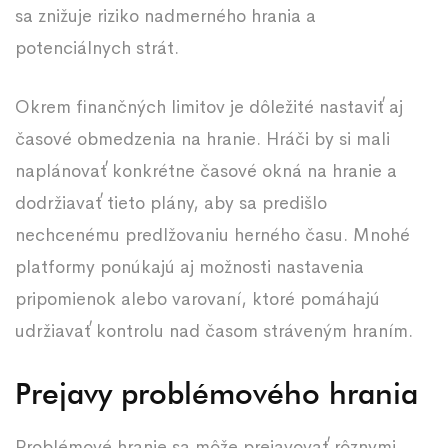
sa znižuje riziko nadmerného hrania a
potenciálnych strát.
Okrem finančných limitov je dôležité nastaviť aj
časové obmedzenia na hranie. Hráči by si mali
naplánovať konkrétne časové okná na hranie a
dodržiavať tieto plány, aby sa predišlo
nechcenému predlžovaniu herného času. Mnohé
platformy ponúkajú aj možnosti nastavenia
pripomienok alebo varovaní, ktoré pomáhajú
udržiavať kontrolu nad časom stráveným hraním.
Prejavy problémového hrania
Problémové hranie sa môže prejavovať rôznymi