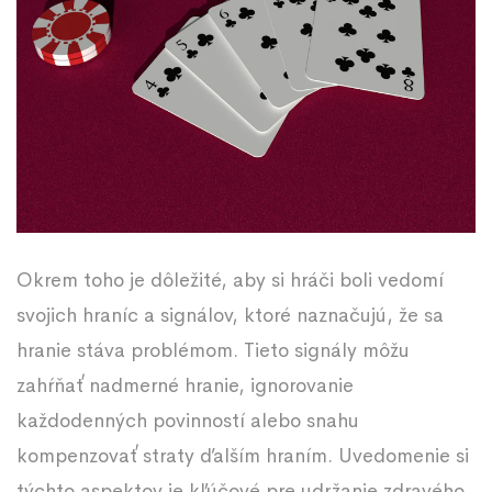
Okrem toho je dôležité, aby si hráči boli vedomí
svojich hraníc a signálov, ktoré naznačujú, že sa
hranie stáva problémom. Tieto signály môžu
zahŕňať nadmerné hranie, ignorovanie
každodenných povinností alebo snahu
kompenzovať straty ďalším hraním. Uvedomenie si
týchto aspektov je kľúčové pre udržanie zdravého