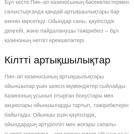
Бұл кесте Пин-ап казиносының бәсекелестермен
салыстырғанда қандай артықшылықтары бар
екенін көрсетеді. Ойындар саны, қауіпсіздік
деңгейі, және пайдаланушы тәжірибесі – бұл
казиноның негізгі ерекшеліктері.
Кілтті артықшылықтар
Пин-ап казиносының артықшылықтары
ойыншылар үшін шексіз мүмкіндіктер сыйлайды.
Казиноның ұсынып отырған бонустары мен
акциялары ойыншыларды тартып, тәжірибелерін
байытады. Ойыншы үшін қауіпсіздік,
ойындардың әртүрлілігі мен жоғары сапалы