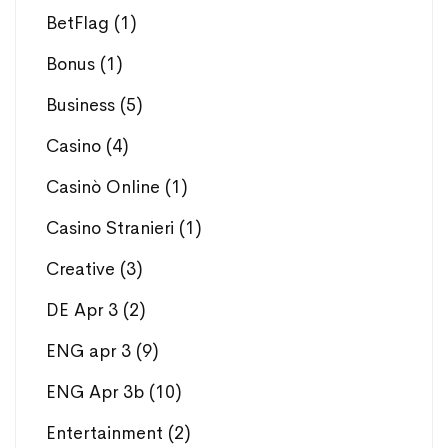
BetFlag
(1)
Bonus
(1)
Business
(5)
Casino
(4)
Casinò Online
(1)
Casino Stranieri
(1)
Creative
(3)
DE Apr 3
(2)
ENG apr 3
(9)
ENG Apr 3b
(10)
Entertainment
(2)