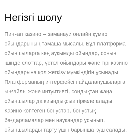
Негізгі шолу
Пин-ап казино – заманауи онлайн құмар
ойындарының тамаша мысалы. Бұл платформа
ойыншыларға кең ауқымды ойындар, соның
ішінде слоттар, үстел ойындары және тірі казино
ойындарына қол жеткізу мүмкіндігін ұсынады.
Платформаның интерфейсі пайдаланушыларға
ыңғайлы және интуитивті, сондықтан жаңа
ойыншылар да қиындықсыз тіркеле алады.
Казино көптеген бонустар, бонустық
бағдарламалар мен науқандар ұсынып,
ойыншыларды тарту үшін барынша күш салады.