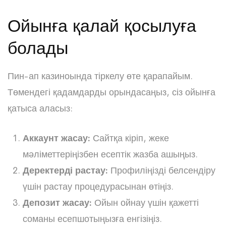
Ойынға қалай қосылуға
болады
Пин-ап казиноында тіркелу өте қарапайым.
Төмендегі қадамдарды орындасаңыз, сіз ойынға
қатыса аласыз:
Аккаунт жасау:
Сайтқа кіріп, жеке
мәліметтеріңізбен есептік жазба ашыңыз.
Деректерді растау:
Профиліңізді белсендіру
үшін растау процедурасынан өтіңіз.
Депозит жасау:
Ойын ойнау үшін қажетті
соманы есепшотыңызға енгізіңіз.