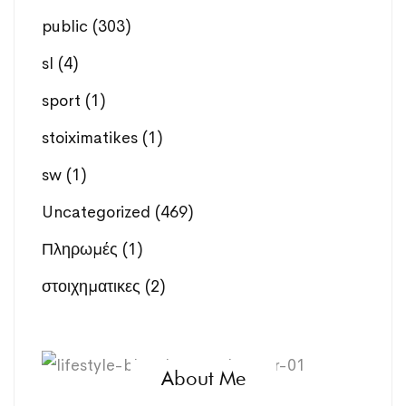
public
(303)
sl
(4)
sport
(1)
stoiximatikes
(1)
sw
(1)
Uncategorized
(469)
Πληρωμές
(1)
στοιχηματικες
(2)
About Me