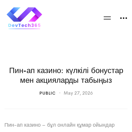
Пин-ап казино: күлкілі бонустар
мен акцияларды табыңыз
May 27, 2026
PUBLIC
Пин-ап казино – бұл онлайн құмар ойындар