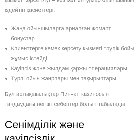
қызмет көрсетілуі – кез келген құмар ойыншының
іздейтін қасиеттері.
Жаңа ойыншыларға арналған жомарт
бонустар.
Клиенттерге көмек көрсету қызметі тәулік бойы
жұмыс істейді.
Қауіпсіз және жылдам қаржы операциялары.
Түрлі ойын жанрлары мен тақырыптары.
Бұл артықшылықтар Пин-ап казиносын
таңдаудағы негізгі себептер болып табылады.
Сенімділік және
қауіпсіздік