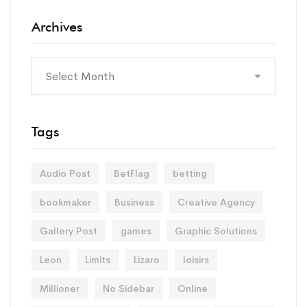
Archives
Tags
Audio Post
BetFlag
betting
bookmaker
Business
Creative Agency
Gallery Post
games
Graphic Solutions
Leon
Limits
Lizaro
loisirs
Millioner
No Sidebar
Online