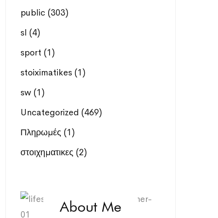
public
(303)
sl
(4)
sport
(1)
stoiximatikes
(1)
sw
(1)
Uncategorized
(469)
Πληρωμές
(1)
στοιχηματικες
(2)
About Me