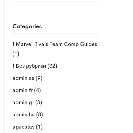
Categories
! Marvel Rivals Team Comp Guides
(1)
! Без рубрики
(32)
admin es
(9)
admin fr
(4)
admin gr
(3)
admin hu
(8)
apuestas
(1)