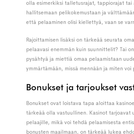
olla esimerkiksi talletusrajat, tappiorajat ta
hallitsemaan pelikokemustaan ja välttämään l
että pelaaminen olisi kiellettyä, vaan se var
Rajoittamisen lisäksi on tärkeää seurata o
pelaavasi enemmän kuin suunnittelit? Tai onk
pysähtyä ja miettiä omaa pelaamistaan uudel
ymmärtämään, missä mennään ja miten voi 
Bonukset ja tarjoukset vast
Bonukset ovat loistava tapa aloittaa kasin
tärkeää olla vastuullinen. Kasinot tarjoavat 
pelaajille, mikä voi tehdä pelaamisesta ent
bonusten maailmaan, on tärkeää lukea ehdot 