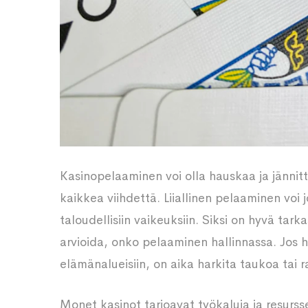
Kasinopelaaminen voi olla hauskaa ja jännit
kaikkea viihdettä. Liiallinen pelaaminen voi
taloudellisiin vaikeuksiin. Siksi on hyvä tar
arvioida, onko pelaaminen hallinnassa. Jos
elämänalueisiin, on aika harkita taukoa tai r
Monet kasinot tarjoavat työkaluja ja resurss