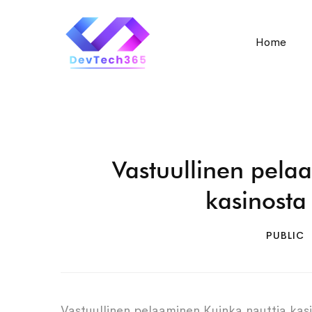
Home
Vastuullinen pela
kasinosta
PUBLIC
Vastuullinen pelaaminen Kuinka nauttia kasi