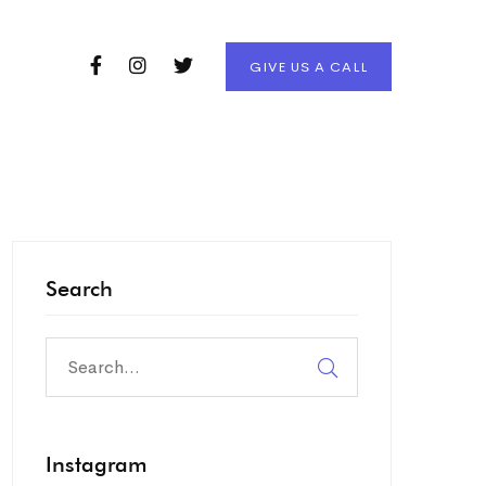
GIVE US A CALL
Search
Instagram