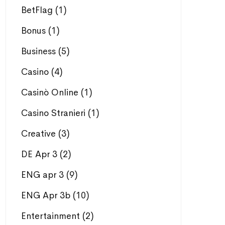
BetFlag
(1)
Bonus
(1)
Business
(5)
Casino
(4)
Casinò Online
(1)
Casino Stranieri
(1)
Creative
(3)
DE Apr 3
(2)
ENG apr 3
(9)
ENG Apr 3b
(10)
Entertainment
(2)