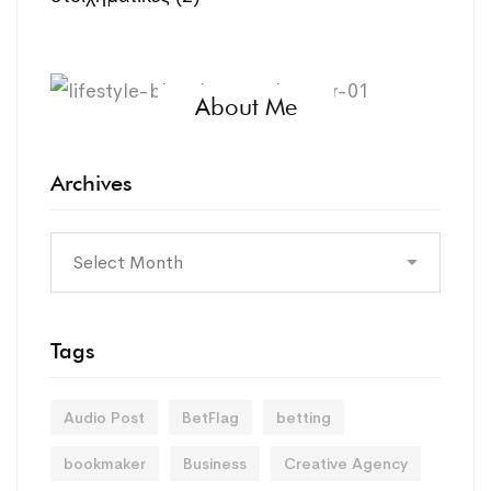
About Me
Archives
Tags
Audio Post
BetFlag
betting
bookmaker
Business
Creative Agency