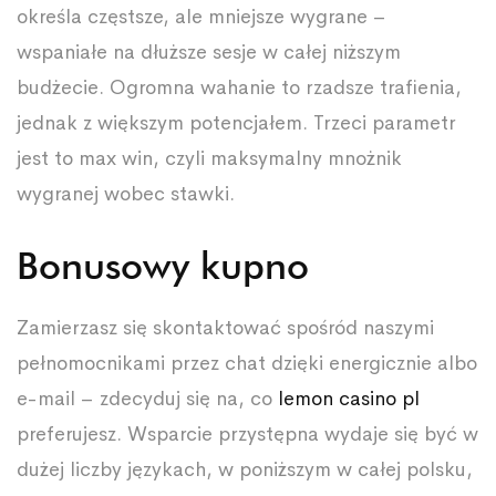
określa częstsze, ale mniejsze wygrane –
wspaniałe na dłuższe sesje w całej niższym
budżecie. Ogromna wahanie to rzadsze trafienia,
jednak z większym potencjałem. Trzeci parametr
jest to max win, czyli maksymalny mnożnik
wygranej wobec stawki.
Bonusowy kupno
Zamierzasz się skontaktować spośród naszymi
pełnomocnikami przez chat dzięki energicznie albo
e-mail – zdecyduj się na, co
lemon casino pl
preferujesz. Wsparcie przystępna wydaje się być w
dużej liczby językach, w poniższym w całej polsku,