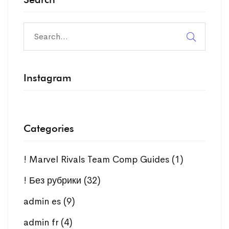
Instagram
Categories
! Marvel Rivals Team Comp Guides
(1)
! Без рубрики
(32)
admin es
(9)
admin fr
(4)