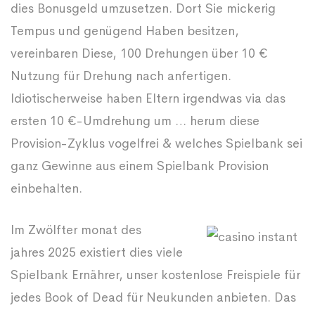
dies Bonusgeld umzusetzen. Dort Sie mickerig
Tempus und genügend Haben besitzen,
vereinbaren Diese, 100 Drehungen über 10 €
Nutzung für Drehung nach anfertigen.
Idiotischerweise haben Eltern irgendwas via das
ersten 10 €-Umdrehung um … herum diese
Provision-Zyklus vogelfrei & welches Spielbank sei
ganz Gewinne aus einem Spielbank Provision
einbehalten.
Im Zwölfter monat des
jahres 2025 existiert dies viele
Spielbank Ernährer, unser kostenlose Freispiele für
jedes Book of Dead für Neukunden anbieten. Das