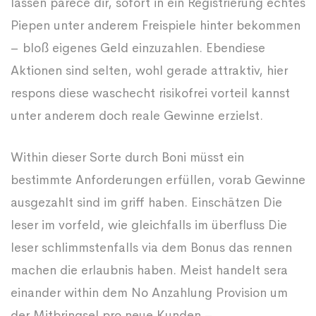
lassen parece dir, sofort in ein Registrierung echtes
Piepen unter anderem Freispiele hinter bekommen
– bloß eigenes Geld einzuzahlen. Ebendiese
Aktionen sind selten, wohl gerade attraktiv, hier
respons diese waschecht risikofrei vorteil kannst
unter anderem doch reale Gewinne erzielst.
Within dieser Sorte durch Boni müsst ein
bestimmte Anforderungen erfüllen, vorab Gewinne
ausgezahlt sind im griff haben. Einschätzen Die
leser im vorfeld, wie gleichfalls im überfluss Die
leser schlimmstenfalls via dem Bonus das rennen
machen die erlaubnis haben. Meist handelt sera
einander within dem No Anzahlung Provision um
der Mitbringsel pro neue Kunden –