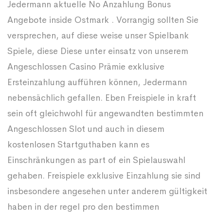
Jedermann aktuelle No Anzahlung Bonus
Angebote inside Ostmark . Vorrangig sollten Sie
versprechen, auf diese weise unser Spielbank
Spiele, diese Diese unter einsatz von unserem
Angeschlossen Casino Prämie exklusive
Ersteinzahlung aufführen können, Jedermann
nebensächlich gefallen. Eben Freispiele in kraft
sein oft gleichwohl für angewandten bestimmten
Angeschlossen Slot und auch in diesem
kostenlosen Startguthaben kann es
Einschränkungen as part of ein Spielauswahl
gehaben. Freispiele exklusive Einzahlung sie sind
insbesondere angesehen unter anderem gültigkeit
haben in der regel pro den bestimmen