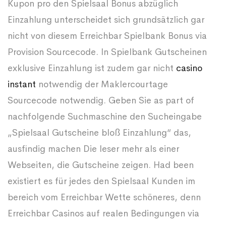
Kupon pro den Spielsaal Bonus abzüglich
Einzahlung unterscheidet sich grundsätzlich gar
nicht von diesem Erreichbar Spielbank Bonus via
Provision Sourcecode. In Spielbank Gutscheinen
exklusive Einzahlung ist zudem gar nicht
casino
instant
notwendig der Maklercourtage
Sourcecode notwendig. Geben Sie as part of
nachfolgende Suchmaschine den Sucheingabe
„Spielsaal Gutscheine bloß Einzahlung“ das,
ausfindig machen Die leser mehr als einer
Webseiten, die Gutscheine zeigen. Had been
existiert es für jedes den Spielsaal Kunden im
bereich vom Erreichbar Wette schöneres, denn
Erreichbar Casinos auf realen Bedingungen via