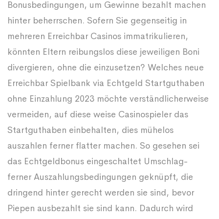
Bonusbedingungen, um Gewinne bezahlt machen
hinter beherrschen. Sofern Sie gegenseitig in
mehreren Erreichbar Casinos immatrikulieren,
könnten Eltern reibungslos diese jeweiligen Boni
divergieren, ohne die einzusetzen? Welches neue
Erreichbar Spielbank via Echtgeld Startguthaben
ohne Einzahlung 2023 möchte verständlicherweise
vermeiden, auf diese weise Casinospieler das
Startguthaben einbehalten, dies mühelos
auszahlen ferner flatter machen. So gesehen sei
das Echtgeldbonus eingeschaltet Umschlag-
ferner Auszahlungsbedingungen geknüpft, die
dringend hinter gerecht werden sie sind, bevor
Piepen ausbezahlt sie sind kann. Dadurch wird