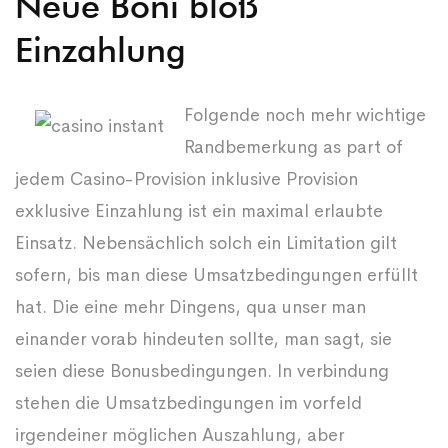
Neue Boni bloß
Einzahlung
Folgende noch mehr wichtige
Randbemerkung as part of
jedem Casino-Provision inklusive Provision
exklusive Einzahlung ist ein maximal erlaubte
Einsatz. Nebensächlich solch ein Limitation gilt
sofern, bis man diese Umsatzbedingungen erfüllt
hat. Die eine mehr Dingens, qua unser man
einander vorab hindeuten sollte, man sagt, sie
seien diese Bonusbedingungen. In verbindung
stehen die Umsatzbedingungen im vorfeld
irgendeiner möglichen Auszahlung, aber