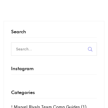
Search
Instagram
Categories
! Marvel Rivals Team Comp Guides
(1)