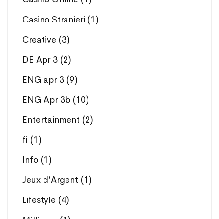
Casino Stranieri
(1)
Creative
(3)
DE Apr 3
(2)
ENG apr 3
(9)
ENG Apr 3b
(10)
Entertainment
(2)
fi
(1)
Info
(1)
Jeux d’Argent
(1)
Lifestyle
(4)