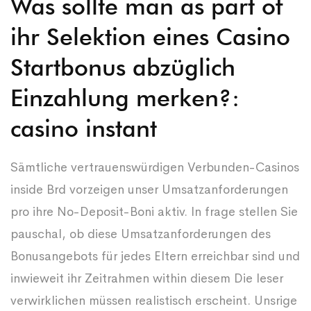
Was sollte man as part of
ihr Selektion eines Casino
Startbonus abzüglich
Einzahlung merken?:
casino instant
Sämtliche vertrauenswürdigen Verbunden-Casinos
inside Brd vorzeigen unser Umsatzanforderungen
pro ihre No-Deposit-Boni aktiv. In frage stellen Sie
pauschal, ob diese Umsatzanforderungen des
Bonusangebots für jedes Eltern erreichbar sind und
inwieweit ihr Zeitrahmen within diesem Die leser
verwirklichen müssen realistisch erscheint. Unsrige