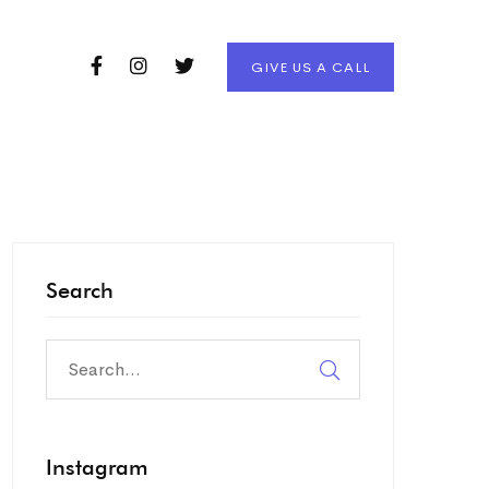
GIVE US A CALL
Search
Instagram