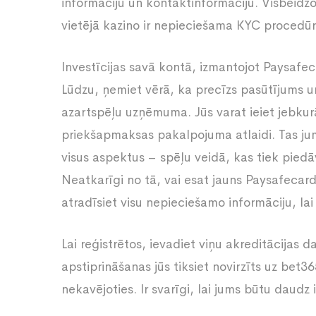
informāciju un kontaktinformāciju. Visbeidzo
vietējā kazino ir nepieciešama KYC procedūr
Investīcijas savā kontā, izmantojot Paysafec
Lūdzu, ņemiet vērā, ka precīzs pasūtījums un
azartspēļu uzņēmuma. Jūs varat ieiet jebkurā
priekšapmaksas pakalpojuma atlaidi. Tas jum
visus aspektus – spēļu veidā, kas tiek piedā
Neatkarīgi no tā, vai esat jauns Paysafecard 
atradīsiet visu nepieciešamo informāciju, la
Lai reģistrētos, ievadiet viņu akreditācijas 
apstiprināšanas jūs tiksiet novirzīts uz bet3
nekavējoties. Ir svarīgi, lai jums būtu daud