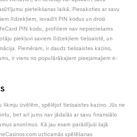
asūtījumu pieteikšanas laikā. Piesakoties ar savu
aviem līdzekļiem, ievadīt PIN kodus un droši
afeCard PIN kodu, profiliem nav nepieciešams
totāju piekļuvi saviem līdzekļiem tiešsaistē, un
ācija. Piemēram, ir daudz tiešsaistes kazino,
jams, ir viens no populārākajiem pieejamajiem e-
s
likmju izvēlēm, spēlējot tiešsaistes kazino. Jūs ne
ntu, bet arī jums nav jādalās ar savu finansiālo
ījumus anonīmus. Kā jau esam parādījuši šajā
lineCasinos.com uzticamās spēlēšanas