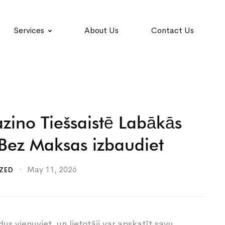
Services
About Us
Contact Us
zino Tiešsaistē Labākās
 Bez Maksas izbaudiet
May 11, 2026
ZED
s vienuviet, un lietotāji var apskatīt savu