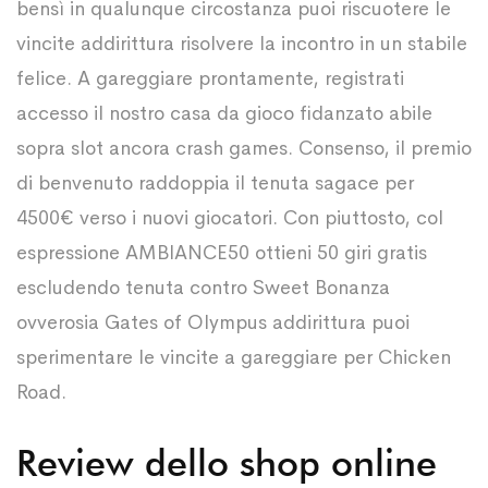
bensì in qualunque circostanza puoi riscuotere le
vincite addirittura risolvere la incontro in un stabile
felice. A gareggiare prontamente, registrati
accesso il nostro casa da gioco fidanzato abile
sopra slot ancora crash games. Consenso, il premio
di benvenuto raddoppia il tenuta sagace per
4500€ verso i nuovi giocatori.
Con piuttosto, col
espressione AMBIANCE50 ottieni 50 giri gratis
escludendo tenuta contro Sweet Bonanza
ovverosia Gates of Olympus addirittura puoi
sperimentare le vincite a gareggiare per Chicken
Road.
Review dello shop online