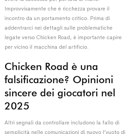
Improvvisamente che è ricchezza provare il
incontro da un portamento critico. Prima di
addentrarci nei dettagli sulle problematiche
legate verso Chicken Road, è importante capire
per vicino il macchina del artificio.
Chicken Road è una
falsificazione? Opinioni
sincere dei giocatori nel
2025
Altri segnali da controllare includono la fallo di
semplicità nelle comunicazioni di nuovo l’vuoto di