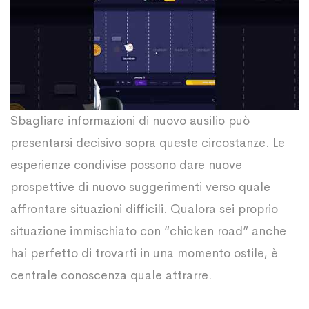
Sbagliare informazioni di nuovo ausilio può
presentarsi decisivo sopra queste circostanze. Le
esperienze condivise possono dare nuove
prospettive di nuovo suggerimenti verso quale
affrontare situazioni difficili. Qualora sei proprio
situazione immischiato con “chicken road” anche
hai perfetto di trovarti in una momento ostile, è
centrale conoscenza quale attrarre.