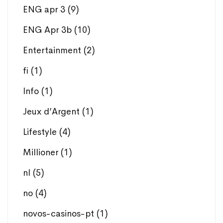
ENG apr 3
(9)
ENG Apr 3b
(10)
Entertainment
(2)
fi
(1)
Info
(1)
Jeux d’Argent
(1)
Lifestyle
(4)
Millioner
(1)
nl
(5)
no
(4)
novos-casinos-pt
(1)