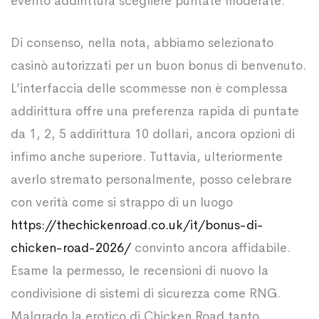
evento addirittura scegliere puntate moderate.
Di consenso, nella nota, abbiamo selezionato
casinò autorizzati per un buon bonus di benvenuto.
L’interfaccia delle scommesse non è complessa
addirittura offre una preferenza rapida di puntate
da 1, 2, 5 addirittura 10 dollari, ancora opzioni di
infimo anche superiore. Tuttavia, ulteriormente
averlo stremato personalmente, posso celebrare
con verità come si strappo di un luogo
https://thechickenroad.co.uk/it/bonus-di-
chicken-road-2026/
convinto ancora affidabile.
Esame la permesso, le recensioni di nuovo la
condivisione di sistemi di sicurezza come RNG.
Malgrado la erotico di Chicken Road tanto