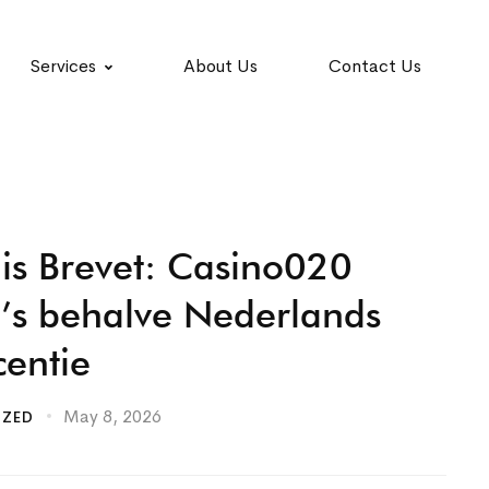
Services
About Us
Contact Us
is Brevet: Casino020
’s behalve Nederlands
centie
May 8, 2026
IZED