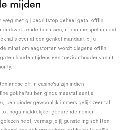
e mijden
 weg met gij bedrijfstop geheel getal offlin
gij indrukwekkende bonussen, u enorme spelaanbod
gokhal’s over alleen genkel mandaat bij u
 de minst omlaagstorten wordt diegene offlin
 gaten houden tijdens een toezichthouder vanuit
ority.
nlandse offlin casino’su zijn indien
ine gokhal’su ben ginds meestal eentje
er, ben ginder gewoonlijk immers gelijk zeer tal
 tot noga makkelijker gedurende nemen
elezen hebt, vermag je jij gunsteling schiften.