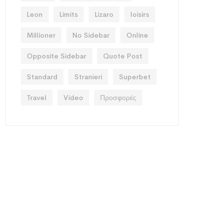
Leon
Limits
Lizaro
loisirs
Millioner
No Sidebar
Online
Opposite Sidebar
Quote Post
Standard
Stranieri
Superbet
Travel
Video
Προσφορές