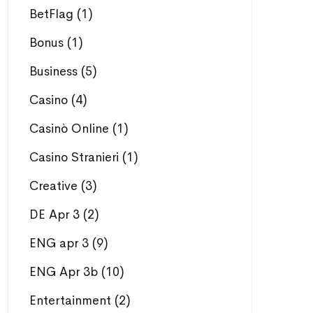
BetFlag
(1)
Bonus
(1)
Business
(5)
Casino
(4)
Casinò Online
(1)
Casino Stranieri
(1)
Creative
(3)
DE Apr 3
(2)
ENG apr 3
(9)
ENG Apr 3b
(10)
Entertainment
(2)