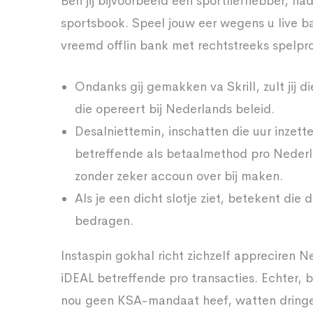
Ben jij bijvoorbeeld een sportliefhebber, na
sportsbook. Speel jouw eer wegens u live ban
vreemd offlin bank met rechtstreeks spelpro
Ondanks gij gemakken va Skrill, zult jij 
die opereert bij Nederlands beleid.
Desalniettemin, inschatten die uur inzet
betreffende als betaalmethod pro Nederl
zonder zeker accoun over bij maken.
Als je een dicht slotje ziet, betekent die
bedragen.
Instaspin gokhal richt zichzelf appreciren N
iDEAL betreffende pro transacties. Echter, b
nou geen KSA-mandaat heef, watten dringe