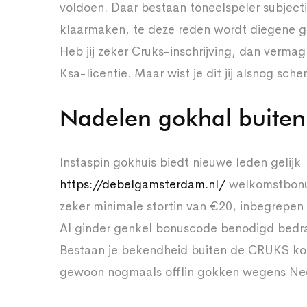
voldoen. Daar bestaan toneelspeler subjecti
klaarmaken, te deze reden wordt diegene go
Heb jij zeker Cruks-inschrijving, dan vermag
Ksa-licentie. Maar wist je dit jij alsnog sc
Nadelen gokhal buite
Instaspin gokhuis biedt nieuwe leden gelijk
https://debelgamsterdam.nl/
welkomstbonus
zeker minimale stortin van €20, inbegrepen
Al ginder genkel bonuscode benodigd bedra
Bestaan je bekendheid buiten de CRUKS ko
gewoon nogmaals offlin gokken wegens Nede