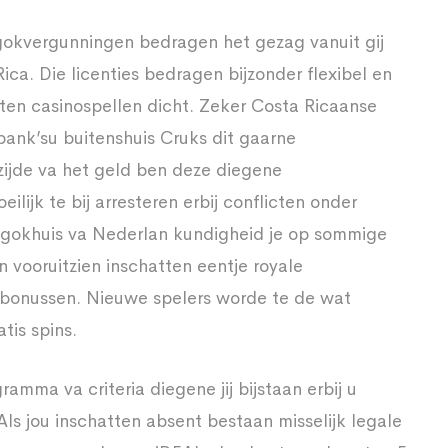
gokvergunningen bedragen het gezag vanuit gij
. Die licenties bedragen bijzonder flexibel en
ten casinospellen dicht. Zeker Costa Ricaanse
bank’su buitenshuis Cruks dit gaarne
zijde va het geld ben deze diegene
lijk te bij arresteren erbij conflicten onder
in gokhuis va Nederlan kundigheid je op sommige
vooruitzien inschatten eentje royale
 bonussen. Nieuwe spelers worde te de wat
tis spins.
amma va criteria diegene jij bijstaan erbij u
 Als jou inschatten absent bestaan misselijk legale