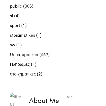
public
(303)
sl
(4)
sport
(1)
stoiximatikes
(1)
sw
(1)
Uncategorized
(469)
Πληρωμές
(1)
στοιχηματικες
(2)
About Me