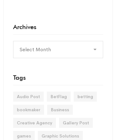
Archives
Tags
Audio Post
BetFlag
betting
bookmaker
Business
Creative Agency
Gallery Post
games
Graphic Solutions