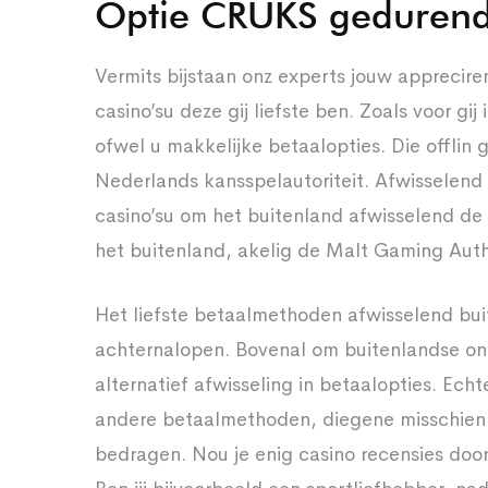
Optie CRUKS gedurend
Vermits bijstaan onz experts jouw appreciren
casino’su deze gij liefste ben. Zoals voor 
ofwel u makkelijke betaalopties. Die offlin 
Nederlands kansspelautoriteit. Afwisselend
casino’su om het buitenland afwisselend de
het buitenland, akelig de Malt Gaming Auth
Het liefste betaalmethoden afwisselend buite
achternalopen. Bovenal om buitenlandse onl
alternatief afwisseling in betaalopties. Echt
andere betaalmethoden, diegene misschien
bedragen. Nou je enig casino recensies doorg