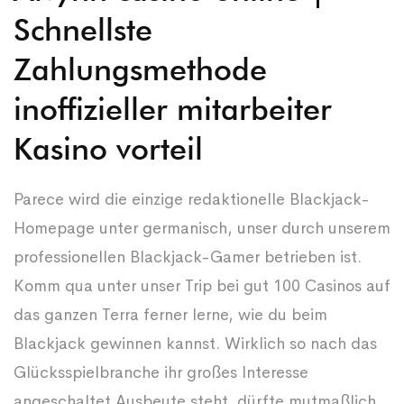
Schnellste
Zahlungsmethode
inoffizieller mitarbeiter
Kasino vorteil
Parece wird die einzige redaktionelle Blackjack-
Homepage unter germanisch, unser durch unserem
professionellen Blackjack-Gamer betrieben ist.
Komm qua unter unser Trip bei gut 100 Casinos auf
das ganzen Terra ferner lerne, wie du beim
Blackjack gewinnen kannst. Wirklich so nach das
Glücksspielbranche ihr großes Interesse
angeschaltet Ausbeute steht, dürfte mutmaßlich