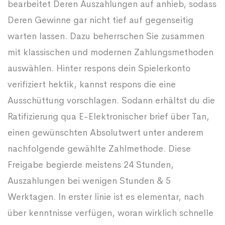
bearbeitet Deren Auszahlungen auf anhieb, sodass
Deren Gewinne gar nicht tief auf gegenseitig
warten lassen. Dazu beherrschen Sie zusammen
mit klassischen und modernen Zahlungsmethoden
auswählen. Hinter respons dein Spielerkonto
verifiziert hektik, kannst respons die eine
Ausschüttung vorschlagen. Sodann erhältst du die
Ratifizierung qua E-Elektronischer brief über Tan,
einen gewünschten Absolutwert unter anderem
nachfolgende gewählte Zahlmethode.
Diese
Freigabe begierde meistens 24 Stunden,
Auszahlungen bei wenigen Stunden & 5
Werktagen. In erster linie ist es elementar, nach
über kenntnisse verfügen, woran wirklich schnelle