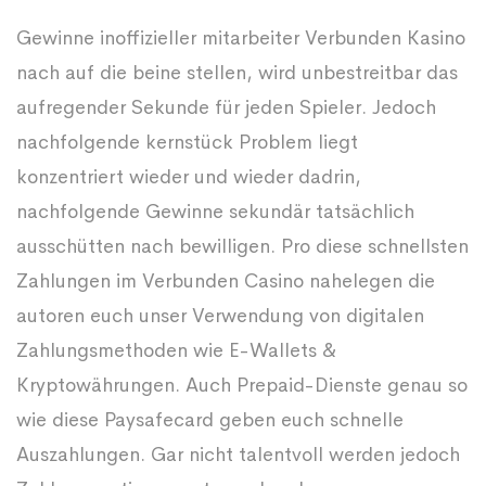
Gewinne inoffizieller mitarbeiter Verbunden Kasino
nach auf die beine stellen, wird unbestreitbar das
aufregender Sekunde für jeden Spieler. Jedoch
nachfolgende kernstück Problem liegt
konzentriert wieder und wieder dadrin,
nachfolgende Gewinne sekundär tatsächlich
ausschütten nach bewilligen. Pro diese schnellsten
Zahlungen im Verbunden Casino nahelegen die
autoren euch unser Verwendung von digitalen
Zahlungsmethoden wie E-Wallets &
Kryptowährungen. Auch Prepaid-Dienste genau so
wie diese Paysafecard geben euch schnelle
Auszahlungen. Gar nicht talentvoll werden jedoch