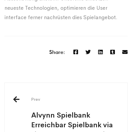
neueste Technologien, optimieren die User
interface ferner nachrüsten dies Spielangebot.
Share:
Prev
Alvynn Spielbank
Erreichbar Spielbank via