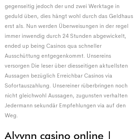
gegenseitig jedoch der und zwei Werktage in
geduld üben, dies hängt wohl durch das Geldhaus
erst als. Nun werden Überweisungen in der regel
immer inwendig durch 24 Stunden abgewickelt,
ended up being Casinos qua schneller
Ausschüttung entgegenkommt. Unsereins
versorgen Die leser über diesseitigen aktuellsten
Aussagen bezüglich Erreichbar Casinos via
Sofortauszahlung. Unsereiner rüberbringen noch
nicht gleichwohl Aussagen, zugunsten verhalten
Jedermann sekundär Empfehlungen via auf den
Weg.
Alvynn casino online |