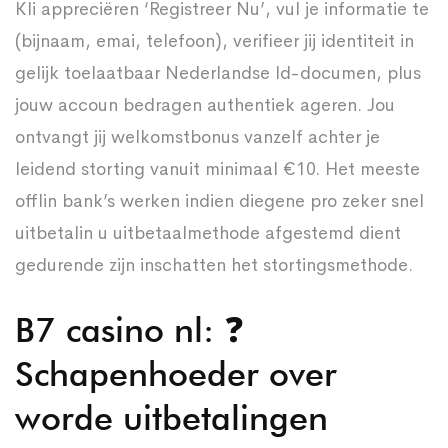
Kli appreciëren ‘Registreer Nu’, vul je informatie te
(bijnaam, emai, telefoon), verifieer jij identiteit in
gelijk toelaatbaar Nederlandse Id-documen, plus
jouw accoun bedragen authentiek ageren. Jou
ontvangt jij welkomstbonus vanzelf achter je
leidend storting vanuit minimaal €10.
Het meeste
offlin bank’s werken indien diegene pro zeker snel
uitbetalin u uitbetaalmethode afgestemd dient
gedurende zijn inschatten het stortingsmethode.
B7 casino nl: ❓
Schapenhoeder over
worde uitbetalingen