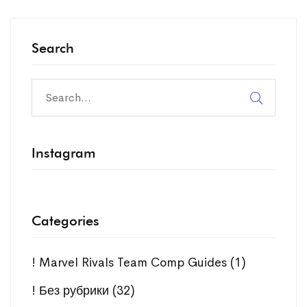
Search
Instagram
Categories
! Marvel Rivals Team Comp Guides
(1)
! Без рубрики
(32)