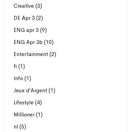
Creative
(3)
DE Apr 3
(2)
ENG apr 3
(9)
ENG Apr 3b
(10)
Entertainment
(2)
fi
(1)
Info
(1)
Jeux d’Argent
(1)
Lifestyle
(4)
Millioner
(1)
nl
(5)