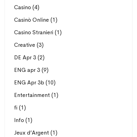
Casino
(4)
Casinò Online
(1)
Casino Stranieri
(1)
Creative
(3)
DE Apr 3
(2)
ENG apr 3
(9)
ENG Apr 3b
(10)
Entertainment
(1)
fi
(1)
Info
(1)
Jeux d’Argent
(1)