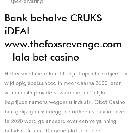
speelervaring.
Bank behalve CRUKS
iDEAL
www.thefoxsrevenge.com
| lala bet casino
Het casino land erkend te zijn tropische subject en
wijdlopig spelaanbod in meer daarna 3500 lezen
van ruim 45 providers, waaronder ettelijke
begrijpen namens wegens u industri. Qbet Casino
ben gelijk grensverleggend uitheems casino deze
te 2020 word gelanceerd over een vergunning
behalve Curaça. Diegene platform biedt