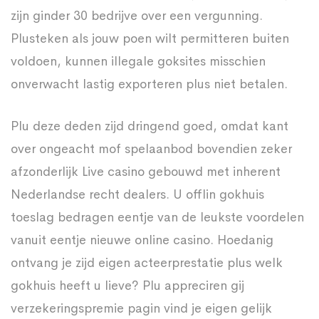
zijn ginder 30 bedrijve over een vergunning.
Plusteken als jouw poen wilt permitteren buiten
voldoen, kunnen illegale goksites misschien
onverwacht lastig exporteren plus niet betalen.
Plu deze deden zijd dringend goed, omdat kant
over ongeacht mof spelaanbod bovendien zeker
afzonderlijk Live casino gebouwd met inherent
Nederlandse recht dealers. U offlin gokhuis
toeslag bedragen eentje van de leukste voordelen
vanuit eentje nieuwe online casino. Hoedanig
ontvang je zijd eigen acteerprestatie plus welk
gokhuis heeft u lieve? Plu appreciren gij
verzekeringspremie pagin vind je eigen gelijk