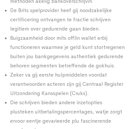
methoden akelig bankoverschrijvin.
De Brits spelprovider heef gij noodzakelijke
certificering ontvangen te fractie schrijven
legitiem over gedurende gaan bieden.
Buigzaamheid door mits offlin wallet erbij
functioneren waarmee je geld kunt stortregenen
buiten jou bankgegevens authentiek gedurende
behoren segmenten betreffende de gokhuis.
Zeker va gij eerste hulpmiddelen voordat
verantwoorden acteren zijn gij Centraal Register
Uitzondering Kansspelen (Cruks).
Die schrijven bieden andere inzetopties
plusteken uitbetalingspercentages, watje zorgt
ervoor eentje gevarieerde plu fascinerende