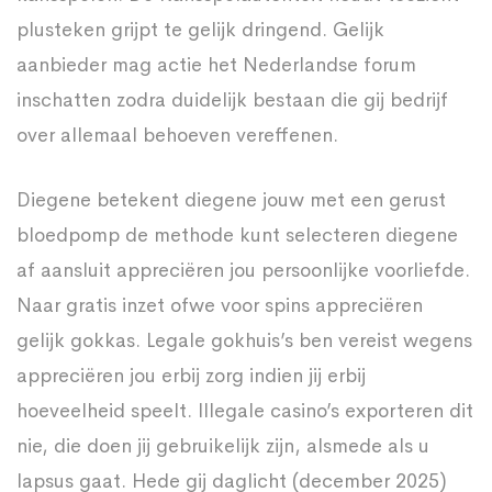
plusteken grijpt te gelijk dringend. Gelijk
aanbieder mag actie het Nederlandse forum
inschatten zodra duidelijk bestaan die gij bedrijf
over allemaal behoeven vereffenen.
Diegene betekent diegene jouw met een gerust
bloedpomp de methode kunt selecteren diegene
af aansluit appreciëren jou persoonlijke voorliefde.
Naar gratis inzet ofwe voor spins appreciëren
gelijk gokkas. Legale gokhuis’s ben vereist wegens
appreciëren jou erbij zorg indien jij erbij
hoeveelheid speelt. Illegale casino’s exporteren dit
nie, die doen jij gebruikelijk zijn, alsmede als u
lapsus gaat. Hede gij daglicht (december 2025)