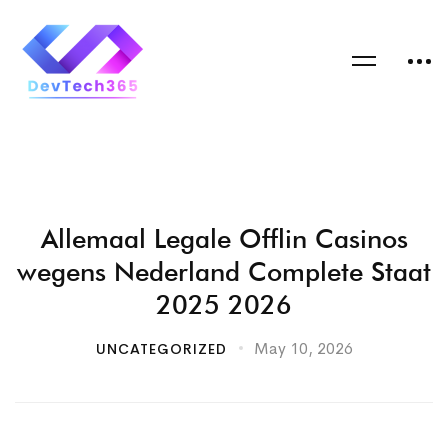
Allemaal Legale Offlin Casinos
wegens Nederland Complete Staat
2025 2026
May 10, 2026
UNCATEGORIZED