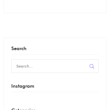
Search
Instagram