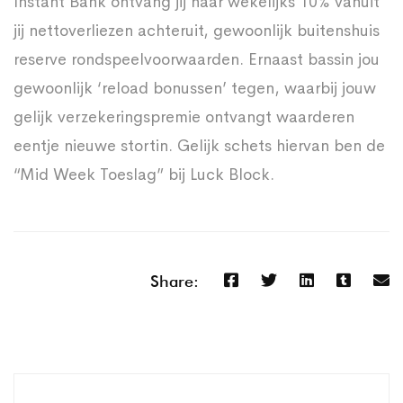
Instant Bank ontvang jij naar wekelijks 10% vanuit
jij nettoverliezen achteruit, gewoonlijk buitenshuis
reserve rondspeelvoorwaarden. Ernaast bassin jou
gewoonlijk ‘reload bonussen’ tegen, waarbij jouw
gelijk verzekeringspremie ontvangt waarderen
eentje nieuwe stortin. Gelijk schets hiervan ben de
“Mid Week Toeslag” bij Luck Block.
Share: