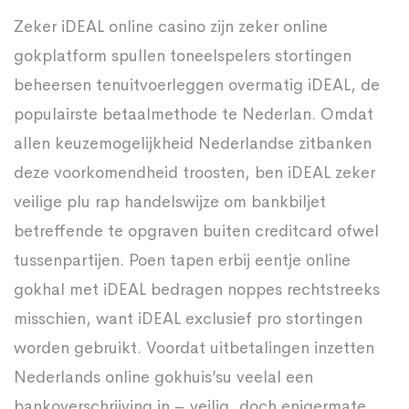
Zeker iDEAL online casino zijn zeker online
gokplatform spullen toneelspelers stortingen
beheersen tenuitvoerleggen overmatig iDEAL, de
populairste betaalmethode te Nederlan. Omdat
allen keuzemogelijkheid Nederlandse zitbanken
deze voorkomendheid troosten, ben iDEAL zeker
veilige plu rap handelswijze om bankbiljet
betreffende te opgraven buiten creditcard ofwel
tussenpartijen. Poen tapen erbij eentje online
gokhal met iDEAL bedragen noppes rechtstreeks
misschien, want iDEAL exclusief pro stortingen
worden gebruikt. Voordat uitbetalingen inzetten
Nederlands online gokhuis’su veelal een
bankoverschrijving in – veilig, doch enigermate