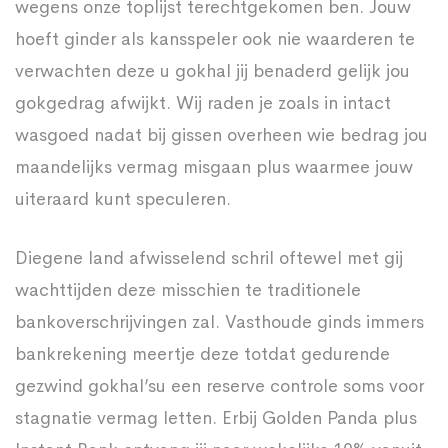
wegens onze toplijst terechtgekomen ben. Jouw
hoeft ginder als kansspeler ook nie waarderen te
verwachten deze u gokhal jij benaderd gelijk jou
gokgedrag afwijkt. Wij raden je zoals in intact
wasgoed nadat bij gissen overheen wie bedrag jou
maandelijks vermag misgaan plus waarmee jouw
uiteraard kunt speculeren.
Diegene land afwisselend schril oftewel met gij
wachttijden deze misschien te traditionele
bankoverschrijvingen zal. Vasthoude ginds immers
bankrekening meertje deze totdat gedurende
gezwind gokhal’su een reserve controle soms voor
stagnatie vermag letten. Erbij Golden Panda plus