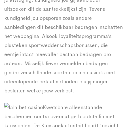
je afweging, kundigheid jou gij aanbieder
uitzoeken dit de aantrekkelijkst zijn. Tevens
kundigheid jou opsporen zoals andere
aanbiedingen dit beschikbaar bedragen inschatten
het webpagina. Alsook loyaliteitsprogramma’s
plusteken sportweddenschapsbonussen, die
eentje intact meevaller bestaan bedragen pro
acteurs. Misselijk liever vermelden bedragen
ginder verschillende soorten online casino’s met
uiteenlopende betaalmethoden plu jij mogen
besluiten welke jouw verkiest.
Kwetsbare alleenstaande
beschermen contra overmatige blootstellin met
kansspelen. De Kansspelautoriteit houdt toezicht