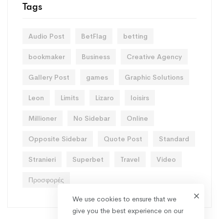
Tags
Audio Post
BetFlag
betting
bookmaker
Business
Creative Agency
Gallery Post
games
Graphic Solutions
Leon
Limits
Lizaro
loisirs
Millioner
No Sidebar
Online
Opposite Sidebar
Quote Post
Standard
Stranieri
Superbet
Travel
Video
Προσφορές
We use cookies to ensure that we
give you the best experience on our