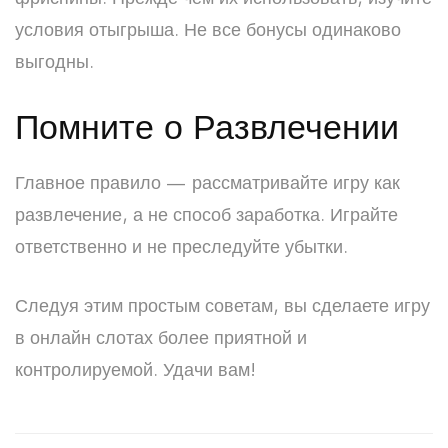
условия отыгрыша. Не все бонусы одинаково
выгодны.
Помните о Развлечении
Главное правило — рассматривайте игру как
развлечение, а не способ заработка. Играйте
ответственно и не преследуйте убытки.
Следуя этим простым советам, вы сделаете игру
в онлайн слотах более приятной и
контролируемой. Удачи вам!