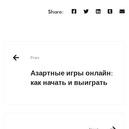
Share:
Prev
Азартные игры онлайн:
как начать и выиграть