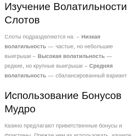
Изучение Волатильности
Слотов
Слоты подразделяются на: –
Низкая
волатильность
— частые, но небольшие
выигрыши –
Высокая волатильность
—
редкие, но крупные выигрыши –
Средняя
волатильность
— сбалансированный вариант
Использование Бонусов
Мудро
Казино предлагают приветственные бонусы и
фриспины. Прежде чем их использовать, изучите