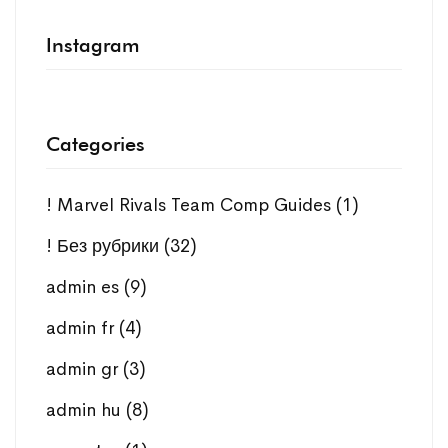
Instagram
Categories
! Marvel Rivals Team Comp Guides
(1)
! Без рубрики
(32)
admin es
(9)
admin fr
(4)
admin gr
(3)
admin hu
(8)