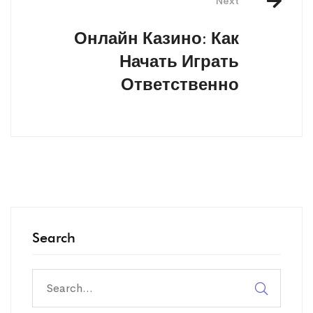
Next
Онлайн Казино: Как
Начать Играть
Ответственно
Search