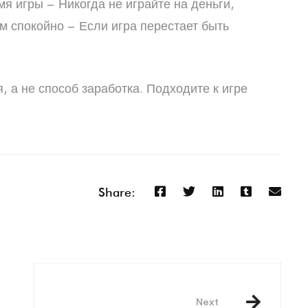
я игры – Никогда не играйте на деньги,
м спокойно – Если игра перестает быть
, а не способ заработка. Подходите к игре
!
Share:
Next