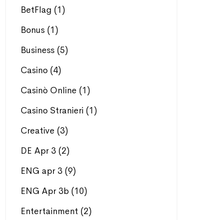
BetFlag
(1)
Bonus
(1)
Business
(5)
Casino
(4)
Casinò Online
(1)
Casino Stranieri
(1)
Creative
(3)
DE Apr 3
(2)
ENG apr 3
(9)
ENG Apr 3b
(10)
Entertainment
(2)