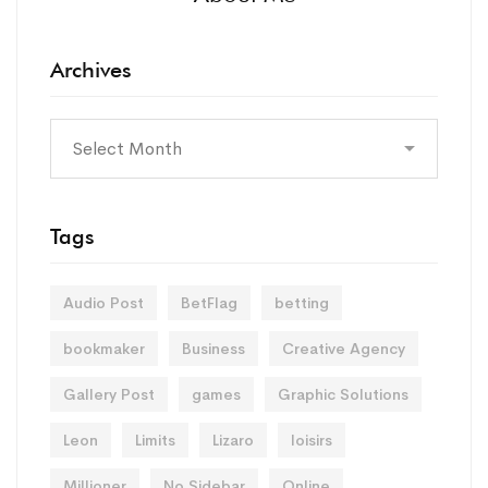
Archives
Tags
Audio Post
BetFlag
betting
bookmaker
Business
Creative Agency
Gallery Post
games
Graphic Solutions
Leon
Limits
Lizaro
loisirs
Millioner
No Sidebar
Online