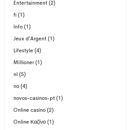
Entertainment
(2)
fi
(1)
Info
(1)
Jeux d’Argent
(1)
Lifestyle
(4)
Millioner
(1)
nl
(5)
no
(4)
novos-casinos-pt
(1)
Online casino
(2)
Online Καζίνο
(1)