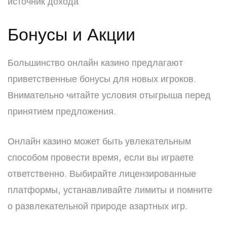
источник дохода
Бонусы и Акции
Большинство онлайн казино предлагают
приветственные бонусы для новых игроков.
Внимательно читайте условия отыгрыша перед
принятием предложения.
Онлайн казино может быть увлекательным
способом провести время, если вы играете
ответственно. Выбирайте лицензированные
платформы, устанавливайте лимиты и помните
о развлекательной природе азартных игр.