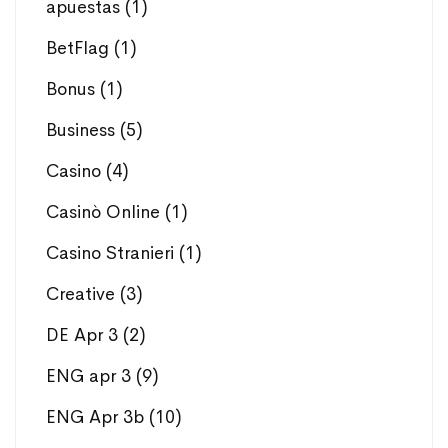
apuestas
(1)
BetFlag
(1)
Bonus
(1)
Business
(5)
Casino
(4)
Casinò Online
(1)
Casino Stranieri
(1)
Creative
(3)
DE Apr 3
(2)
ENG apr 3
(9)
ENG Apr 3b
(10)