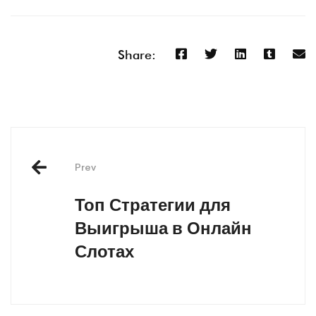
Share:
Prev
Топ Стратегии для
Выигрыша в Онлайн
Слотах