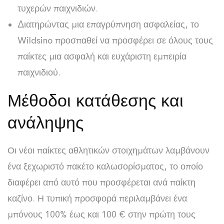
τυχερών παιχνιδιών.
Διατηρώντας μια επαγρύπνηση ασφαλείας, το
Wildsino προσπαθεί να προσφέρει σε όλους τους
παίκτες μια ασφαλή και ευχάριστη εμπειρία
παιχνιδιού.
Μέθοδοι κατάθεσης και
ανάληψης
Οι νέοι παίκτες αθλητικών στοιχημάτων λαμβάνουν
ένα ξεχωριστό πακέτο καλωσορίσματος, το οποίο
διαφέρει από αυτό που προσφέρεται ανά παίκτη
καζίνο. Η τυπική προσφορά περιλαμβάνει ένα
μπόνους 100% έως και 100 € στην πρώτη τους