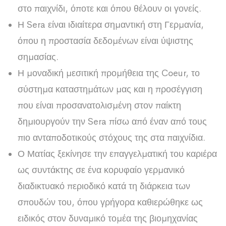
στο παιχνίδι, όποτε και όπου θέλουν οι γονείς.
Η Sera είναι ιδιαίτερα σημαντική στη Γερμανία,
όπου η προστασία δεδομένων είναι ύψιστης
σημασίας.
Η μοναδική μεσιτική προμήθεια της Coeur, το
σύστημα καταστημάτων μας και η προσέγγιση
που είναι προσανατολισμένη στον παίκτη
δημιουργούν την Sera πίσω από έναν από τους
πιο ανταποδοτικούς στόχους της στα παιχνίδια.
Ο Ματίας ξεκίνησε την επαγγελματική του καριέρα
ως συντάκτης σε ένα κορυφαίο γερμανικό
διαδικτυακό περιοδικό κατά τη διάρκεια των
σπουδών του, όπου γρήγορα καθιερώθηκε ως
ειδικός στον δυναμικό τομέα της βιομηχανίας