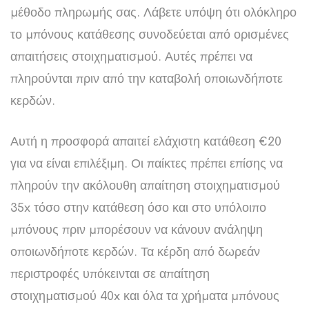
μέθοδο πληρωμής σας. Λάβετε υπόψη ότι ολόκληρο
το μπόνους κατάθεσης συνοδεύεται από ορισμένες
απαιτήσεις στοιχηματισμού. Αυτές πρέπει να
πληρούνται πριν από την καταβολή οποιωνδήποτε
κερδών.
Αυτή η προσφορά απαιτεί ελάχιστη κατάθεση €20
για να είναι επιλέξιμη. Οι παίκτες πρέπει επίσης να
πληρούν την ακόλουθη απαίτηση στοιχηματισμού
35x τόσο στην κατάθεση όσο και στο υπόλοιπο
μπόνους πριν μπορέσουν να κάνουν ανάληψη
οποιωνδήποτε κερδών. Τα κέρδη από δωρεάν
περιστροφές υπόκεινται σε απαίτηση
στοιχηματισμού 40x και όλα τα χρήματα μπόνους