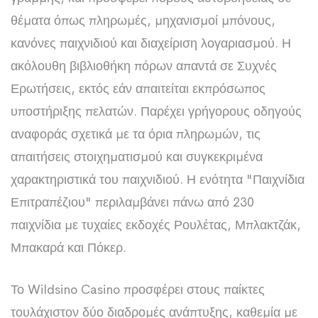
θέματα όπως πληρωμές, μηχανισμοί μπόνους,
κανόνες παιχνιδιού και διαχείριση λογαριασμού. Η
ακόλουθη βιβλιοθήκη πόρων απαντά σε Συχνές
Ερωτήσεις, εκτός εάν απαιτείται εκπρόσωπος
υποστήριξης πελατών. Παρέχει γρήγορους οδηγούς
αναφοράς σχετικά με τα όρια πληρωμών, τις
απαιτήσεις στοιχηματισμού και συγκεκριμένα
χαρακτηριστικά του παιχνιδιού. Η ενότητα "Παιχνίδια
Επιτραπέζιου" περιλαμβάνει πάνω από 230
παιχνίδια με τυχαίες εκδοχές Ρουλέτας, Μπλακτζάκ,
Μπακαρά και Πόκερ.
Το Wildsino Casino προσφέρει στους παίκτες
τουλάχιστον δύο διαδρομές ανάπτυξης, καθεμία με