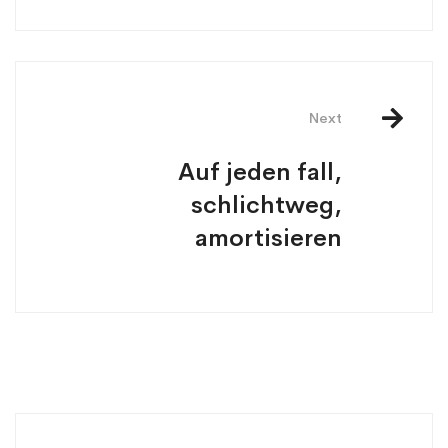
Next
Auf jeden fall,
schlichtweg,
amortisieren