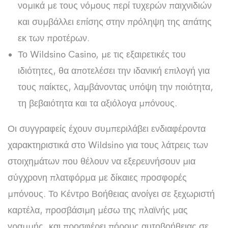
νομικά με τους νόμους περί τυχερών παιχνιδιών
και συμβάλλει επίσης στην πρόληψη της απάτης
εκ των προτέρων.
Το Wildsino Casino, με τις εξαιρετικές του
ιδιότητες, θα αποτελέσει την ιδανική επιλογή για
τους παίκτες, λαμβάνοντας υπόψη την ποιότητα,
τη βεβαιότητα και τα αξιόλογα μπόνους.
Οι συγγραφείς έχουν συμπεριλάβει ενδιαφέροντα
χαρακτηριστικά στο Wildsino για τους λάτρεις των
στοιχημάτων που θέλουν να εξερευνήσουν μια
σύγχρονη πλατφόρμα με δίκαιες προσφορές
μπόνους. Το Κέντρο Βοήθειας ανοίγει σε ξεχωριστή
καρτέλα, προσβάσιμη μέσω της πλαϊνής μας
γραμμής, και προσφέρει πόρους αυτοβοήθειας σε