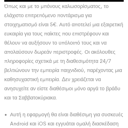
Όπως και με το μπόνους καλωσορίσματος, το
ελάχιστο επιτρεπόμενο ποντάρισμα για
στοιχηματισμό είναι 5€. Αυτό αποτελεί μια εξαιρετική
ευκαιρία για τους παίκτες που επιστρέφουν και
θέλουν να αυξήσουν το υπόλοιπό τους και να
απολαύσουν δωρεάν περιστροφές. Οι ακόλουθες
πληροφορίες σχετικά με τη διαθεσιμότητα 24/7
βελτιώνουν την εμπειρία παιχνιδιού, παρέχοντας μια
καθησυχαστική εμπειρία. Δεν χρειάζεται να
ανησυχείτε αν είστε διαθέσιμοι μόνο αργά το βράδυ
και τα Σαββατοκύριακα.
Αυτή η εφαρμογή θα είναι διαθέσιμη για συσκευές
Android και iOS και εγγυάται ομαλή διασκέδαση