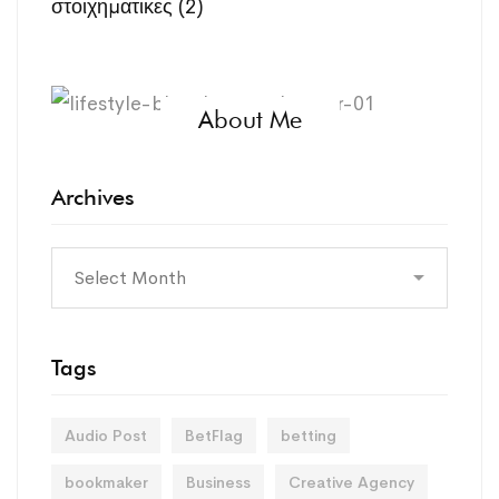
στοιχηματικες
(2)
About Me
Archives
Tags
Audio Post
BetFlag
betting
bookmaker
Business
Creative Agency