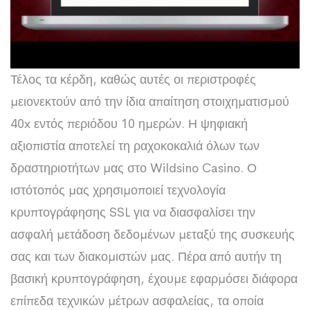
Τέλος τα κέρδη, καθώς αυτές οι περιστροφές
μειονεκτούν από την ίδια απαίτηση στοιχηματισμού
40x εντός περιόδου 10 ημερών. Η ψηφιακή
αξιοπιστία αποτελεί τη ραχοκοκαλιά όλων των
δραστηριοτήτων μας στο Wildsino Casino. Ο
ιστότοπός μας χρησιμοποιεί τεχνολογία
κρυπτογράφησης SSL για να διασφαλίσει την
ασφαλή μετάδοση δεδομένων μεταξύ της συσκευής
σας και των διακομιστών μας. Πέρα από αυτήν τη
βασική κρυπτογράφηση, έχουμε εφαρμόσει διάφορα
επίπεδα τεχνικών μέτρων ασφαλείας, τα οποία