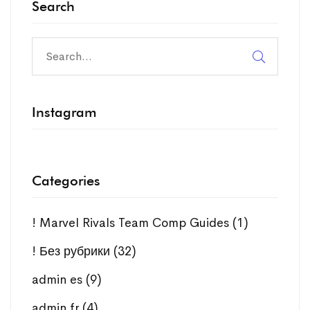
Search
Instagram
Categories
! Marvel Rivals Team Comp Guides
(1)
! Без рубрики
(32)
admin es
(9)
admin fr
(4)