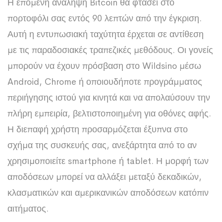
Η επόμενη ανάληψη Bitcoin θα φτάσει στο
πορτοφόλι σας εντός 90 λεπτών από την έγκριση.
Αυτή η εντυπωσιακή ταχύτητα έρχεται σε αντίθεση
με τις παραδοσιακές τραπεζικές μεθόδους. Οι γονείς
μπορούν να έχουν πρόσβαση στο Wildsino μέσω
Android, Chrome ή οποιουδήποτε προγράμματος
περιήγησης ιστού για κινητά και να απολαύσουν την
πλήρη εμπειρία, βελτιστοποιημένη για οθόνες αφής.
Η διεπαφή χρήστη προσαρμόζεται έξυπνα στο
σχήμα της συσκευής σας, ανεξάρτητα από το αν
χρησιμοποιείτε smartphone ή tablet. Η μορφή των
αποδόσεων μπορεί να αλλάξει μεταξύ δεκαδικών,
κλασματικών και αμερικανικών αποδόσεων κατόπιν
αιτήματος.