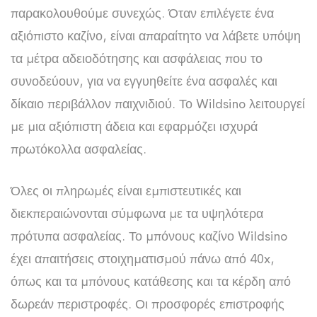
παρακολουθούμε συνεχώς. Όταν επιλέγετε ένα
αξιόπιστο καζίνο, είναι απαραίτητο να λάβετε υπόψη
τα μέτρα αδειοδότησης και ασφάλειας που το
συνοδεύουν, για να εγγυηθείτε ένα ασφαλές και
δίκαιο περιβάλλον παιχνιδιού. Το Wildsino λειτουργεί
με μια αξιόπιστη άδεια και εφαρμόζει ισχυρά
πρωτόκολλα ασφαλείας.
Όλες οι πληρωμές είναι εμπιστευτικές και
διεκπεραιώνονται σύμφωνα με τα υψηλότερα
πρότυπα ασφαλείας. Το μπόνους καζίνο Wildsino
έχει απαιτήσεις στοιχηματισμού πάνω από 40x,
όπως και τα μπόνους κατάθεσης και τα κέρδη από
δωρεάν περιστροφές. Οι προσφορές επιστροφής