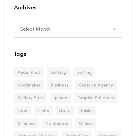
Archives
Tags
Audio Post
BetFlag
betting
bookmaker
Business
Creative Agency
Gallery Post
games
Graphic Solutions
Leon
Limits
Lizaro
loisirs
Millioner
No Sidebar
Online
Opposite Sidebar
Quote Post
Standard