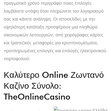
πραγματικό χρόνο περιγράφει ποιες επιλογές
λαμβάνετε υπόψη όταν πληρώνετε τον λογαριασμό
σας και κάνετε ανάληψη. Οι ιστοσελίδες με την
υψηλότερη κατάταξη προσφέρουν μια πληθώρα
οικονομικών λειτουργιών, από χειρόγραφες κάρτες
και τραπεζικές μεταφορές για κρυπτονομίσματα,
προπληρωμένες επιλογές και επιλογές ηλεκτρονικού
πορτοφολιού.
Καλύτερο Online Ζωντανό
Καζίνο Σύνολο:
TheOnlineCasino