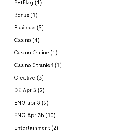
BetFlag
(1)
Bonus
(1)
Business
(5)
Casino
(4)
Casinò Online
(1)
Casino Stranieri
(1)
Creative
(3)
DE Apr 3
(2)
ENG apr 3
(9)
ENG Apr 3b
(10)
Entertainment
(2)