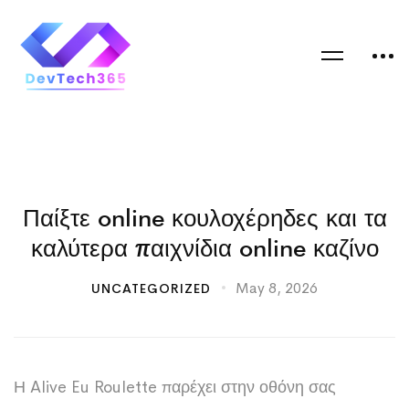
Παίξτε online κουλοχέρηδες και τα
καλύτερα παιχνίδια online καζίνο
May 8, 2026
UNCATEGORIZED
Η Alive Eu Roulette παρέχει στην οθόνη σας