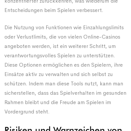
konzentrierter zurückkehren, was wiederum die
Entscheidungen beim Spielen verbessert.
Die Nutzung von Funktionen wie Einzahlungslimits
oder Verlustlimits, die von vielen Online-Casinos
angeboten werden, ist ein weiterer Schritt, um
verantwortungsvolles Spielen zu unterstützen.
Diese Optionen ermöglichen es den Spielern, ihre
Einsätze aktiv zu verwalten und sich selbst zu
schützen. Indem man diese Tools nutzt, kann man
sicherstellen, dass das Spielverhalten im gesunden
Rahmen bleibt und die Freude am Spielen im
Vordergrund steht.
Risiken und Warnzeichen von