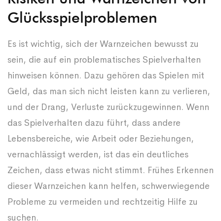
Glücksspielproblemen
Es ist wichtig, sich der Warnzeichen bewusst zu
sein, die auf ein problematisches Spielverhalten
hinweisen können. Dazu gehören das Spielen mit
Geld, das man sich nicht leisten kann zu verlieren,
und der Drang, Verluste zurückzugewinnen. Wenn
das Spielverhalten dazu führt, dass andere
Lebensbereiche, wie Arbeit oder Beziehungen,
vernachlässigt werden, ist das ein deutliches
Zeichen, dass etwas nicht stimmt. Frühes Erkennen
dieser Warnzeichen kann helfen, schwerwiegende
Probleme zu vermeiden und rechtzeitig Hilfe zu
suchen.