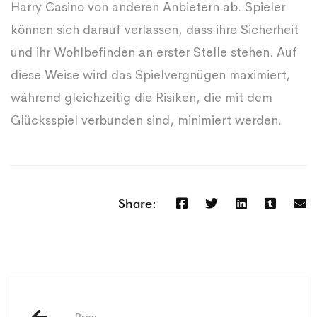
Harry Casino von anderen Anbietern ab. Spieler
können sich darauf verlassen, dass ihre Sicherheit
und ihr Wohlbefinden an erster Stelle stehen. Auf
diese Weise wird das Spielvergnügen maximiert,
während gleichzeitig die Risiken, die mit dem
Glücksspiel verbunden sind, minimiert werden.
Share:
Prev