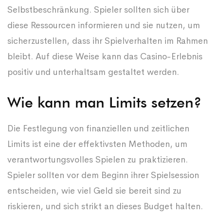
Selbstbeschränkung. Spieler sollten sich über
diese Ressourcen informieren und sie nutzen, um
sicherzustellen, dass ihr Spielverhalten im Rahmen
bleibt. Auf diese Weise kann das Casino-Erlebnis
positiv und unterhaltsam gestaltet werden.
Wie kann man Limits setzen?
Die Festlegung von finanziellen und zeitlichen
Limits ist eine der effektivsten Methoden, um
verantwortungsvolles Spielen zu praktizieren.
Spieler sollten vor dem Beginn ihrer Spielsession
entscheiden, wie viel Geld sie bereit sind zu
riskieren, und sich strikt an dieses Budget halten.