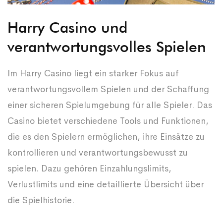
Harry Casino und
verantwortungsvolles Spielen
Im Harry Casino liegt ein starker Fokus auf
verantwortungsvollem Spielen und der Schaffung
einer sicheren Spielumgebung für alle Spieler. Das
Casino bietet verschiedene Tools und Funktionen,
die es den Spielern ermöglichen, ihre Einsätze zu
kontrollieren und verantwortungsbewusst zu
spielen. Dazu gehören Einzahlungslimits,
Verlustlimits und eine detaillierte Übersicht über
die Spielhistorie.