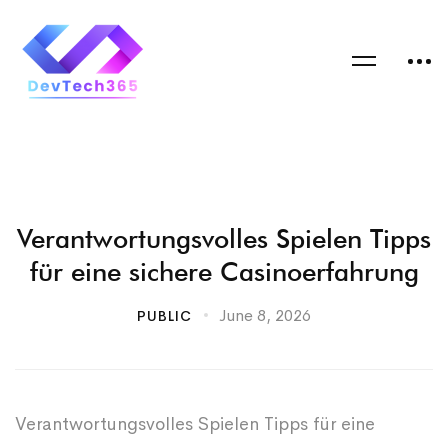
Verantwortungsvolles Spielen Tipps
für eine sichere Casinoerfahrung
June 8, 2026
PUBLIC
Verantwortungsvolles Spielen Tipps für eine