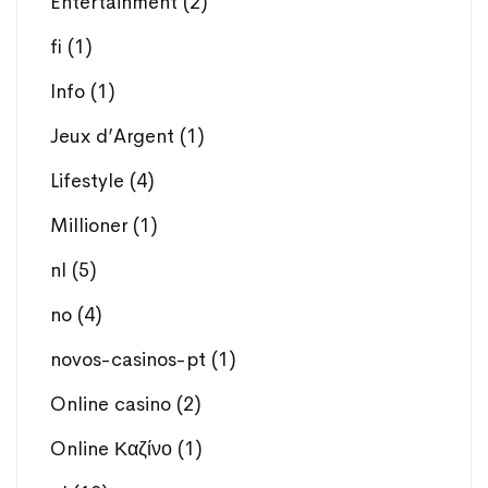
Entertainment
(2)
fi
(1)
Info
(1)
Jeux d’Argent
(1)
Lifestyle
(4)
Millioner
(1)
nl
(5)
no
(4)
novos-casinos-pt
(1)
Online casino
(2)
Online Καζίνο
(1)