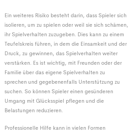
Ein weiteres Risiko besteht darin, dass Spieler sich
isolieren, um zu spielen oder weil sie sich schämen,
ihr Spielverhalten zuzugeben. Dies kann zu einem
Teufelskreis führen, in dem die Einsamkeit und der
Druck, zu gewinnen, das Spielverhalten weiter
verstärken. Es ist wichtig, mit Freunden oder der
Familie über das eigene Spielverhalten zu
sprechen und gegebenenfalls Unterstützung zu
suchen. So können Spieler einen gesünderen
Umgang mit Glücksspiel pflegen und die
Belastungen reduzieren.
Professionelle Hilfe kann in vielen Formen