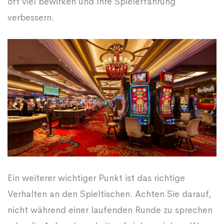
oft viel bewirken und Ihre Spielerfahrung
verbessern.
Ein weiterer wichtiger Punkt ist das richtige
Verhalten an den Spieltischen. Achten Sie darauf,
nicht während einer laufenden Runde zu sprechen