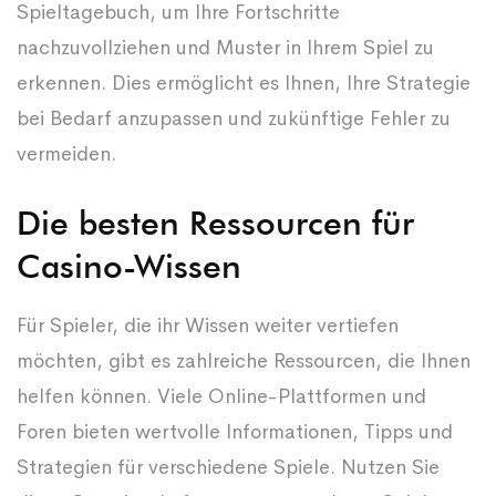
Spieltagebuch, um Ihre Fortschritte
nachzuvollziehen und Muster in Ihrem Spiel zu
erkennen. Dies ermöglicht es Ihnen, Ihre Strategie
bei Bedarf anzupassen und zukünftige Fehler zu
vermeiden.
Die besten Ressourcen für
Casino-Wissen
Für Spieler, die ihr Wissen weiter vertiefen
möchten, gibt es zahlreiche Ressourcen, die Ihnen
helfen können. Viele Online-Plattformen und
Foren bieten wertvolle Informationen, Tipps und
Strategien für verschiedene Spiele. Nutzen Sie