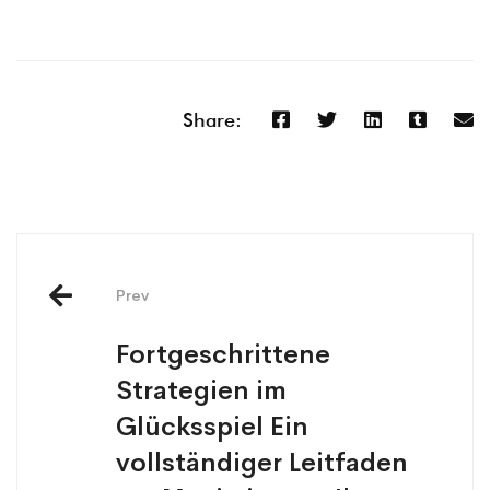
Share:
Prev
Fortgeschrittene
Strategien im
Glücksspiel Ein
vollständiger Leitfaden