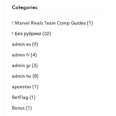
Categories
! Marvel Rivals Team Comp Guides
(1)
! Без рубрики
(32)
admin es
(9)
admin fr
(4)
admin gr
(3)
admin hu
(8)
apuestas
(1)
BetFlag
(1)
Bonus
(1)