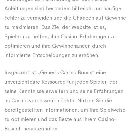
Anleitungen sind besonders hilfreich, um häufige
Fehler zu vermeiden und die Chancen auf Gewinne
zu maximieren. Das Ziel der Website ist es,
Spielern zu helfen, ihre Casino-Erfahrungen zu
optimieren und ihre Gewinnchancen durch
informierte Entscheidungen zu erhöhen.
Insgesamt ist „Genesis Casino Bonus“ eine
unverzichtbare Ressource für jeden Spieler, der
seine Kenntnisse erweitern und seine Erfahrungen
im Casino verbessern möchte. Nutzen Sie die
bereitgestellten Informationen, um Ihre Spielweise
zu optimieren und das Beste aus Ihrem Casino-
Besuch herauszuholen.