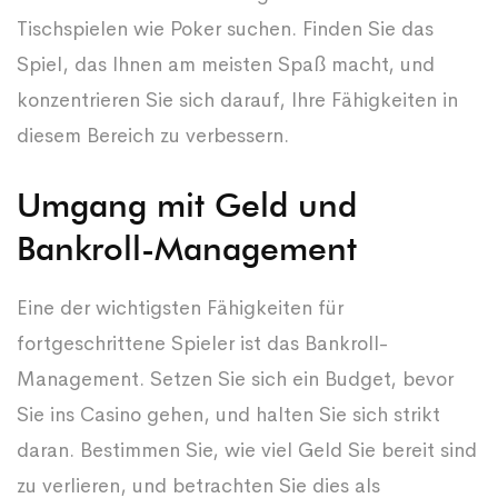
Tischspielen wie Poker suchen. Finden Sie das
Spiel, das Ihnen am meisten Spaß macht, und
konzentrieren Sie sich darauf, Ihre Fähigkeiten in
diesem Bereich zu verbessern.
Umgang mit Geld und
Bankroll-Management
Eine der wichtigsten Fähigkeiten für
fortgeschrittene Spieler ist das Bankroll-
Management. Setzen Sie sich ein Budget, bevor
Sie ins Casino gehen, und halten Sie sich strikt
daran. Bestimmen Sie, wie viel Geld Sie bereit sind
zu verlieren, und betrachten Sie dies als