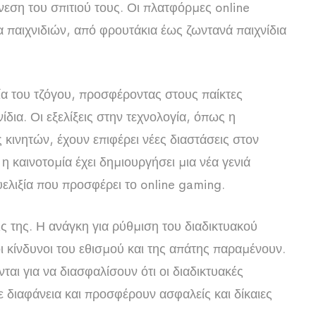
νεση του σπιτιού τους. Οι πλατφόρμες online
α παιχνιδιών, από φρουτάκια έως ζωντανά παιχνίδια
ρία του τζόγου, προσφέροντας στους παίκτες
δια. Οι εξελίξεις στην τεχνολογία, όπως η
κινητών, έχουν επιφέρει νέες διαστάσεις στον
η καινοτομία έχει δημιουργήσει μια νέα γενιά
υελιξία που προσφέρει το online gaming.
ις της. Η ανάγκη για ρύθμιση του διαδικτυακού
οι κίνδυνοι του εθισμού και της απάτης παραμένουν.
νται για να διασφαλίσουν ότι οι διαδικτυακές
 διαφάνεια και προσφέρουν ασφαλείς και δίκαιες