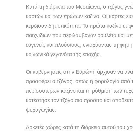
Κατά τη διάρκεια του Μεσαίωνα, ο τζόγος γν
καρτών και των πρώτων καζίνο. Οι κάρτες ε
κέρδισαν δημοτικότητα. Τα πρώτα καζίνο εμφα
παιχνιδιών που περιλάμβαναν ρουλέτα και μπ
ευγενείς και πλούσιους, ενισχύοντας τη φήμη
κοινωνικά γεγονότα της εποχής.
Οι κυβερνήσεις στην Ευρώπη άρχισαν να ανα
προσφέρει ο τζόγος, όπως η φορολογία από τ
περισσότερων καζίνο και τη ρύθμιση των τυχ
κατέστησε τον τζόγο πιο προσιτό και αποδεκ
ψυχαγωγίας.
Αρκετές χώρες κατά τη διάρκεια αυτού του χ