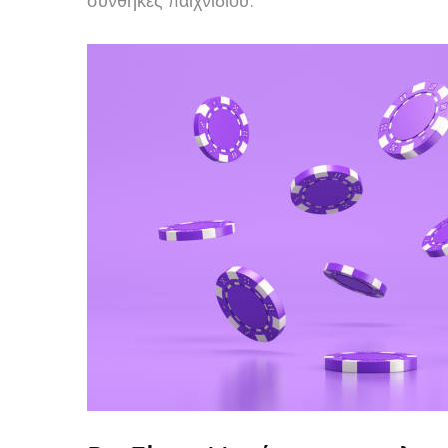
συνθήκες παιχνιδιού.