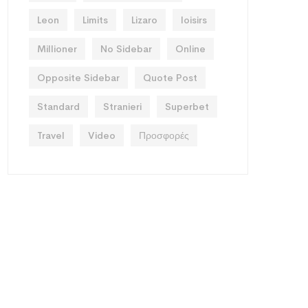
Leon
Limits
Lizaro
loisirs
Millioner
No Sidebar
Online
Opposite Sidebar
Quote Post
Standard
Stranieri
Superbet
Travel
Video
Προσφορές