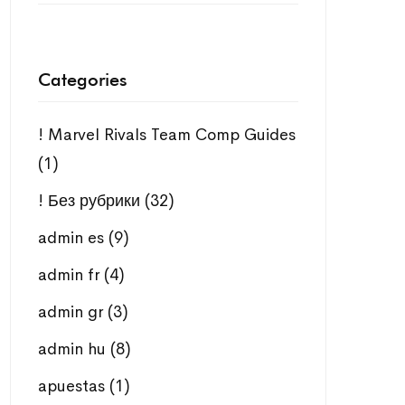
Categories
! Marvel Rivals Team Comp Guides
(1)
! Без рубрики
(32)
admin es
(9)
admin fr
(4)
admin gr
(3)
admin hu
(8)
apuestas
(1)