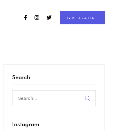
GIVE US A CALL
Search
Instagram