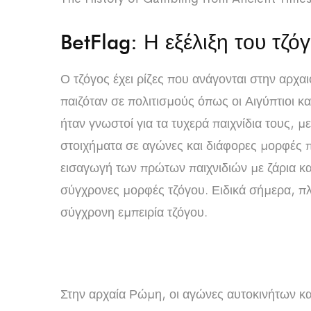
BetFlag: Η εξέλιξη του τζό
Ο τζόγος έχει ρίζες που ανάγονται στην αρχαι
παιζόταν σε πολιτισμούς όπως οι Αιγύπτιοι κα
ήταν γνωστοί για τα τυχερά παιχνίδια τους, μ
στοιχήματα σε αγώνες και διάφορες μορφές π
εισαγωγή των πρώτων παιχνιδιών με ζάρια κα
σύγχρονες μορφές τζόγου. Ειδικά σήμερα, 
σύγχρονη εμπειρία τζόγου.
Στην αρχαία Ρώμη, οι αγώνες αυτοκινήτων κα