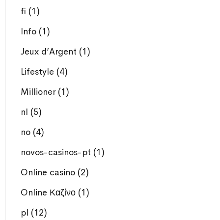
fi
(1)
Info
(1)
Jeux d’Argent
(1)
Lifestyle
(4)
Millioner
(1)
nl
(5)
no
(4)
novos-casinos-pt
(1)
Online casino
(2)
Online Καζίνο
(1)
pl
(12)