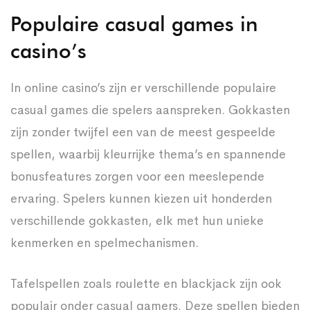
Populaire casual games in
casino’s
In online casino’s zijn er verschillende populaire
casual games die spelers aanspreken. Gokkasten
zijn zonder twijfel een van de meest gespeelde
spellen, waarbij kleurrijke thema’s en spannende
bonusfeatures zorgen voor een meeslepende
ervaring. Spelers kunnen kiezen uit honderden
verschillende gokkasten, elk met hun unieke
kenmerken en spelmechanismen.
Tafelspellen zoals roulette en blackjack zijn ook
populair onder casual gamers. Deze spellen bieden