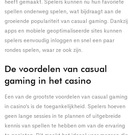
heeft gemaakt. Spelers kunnen nu hun favoriete
spellen onderweg spelen, wat bijdraagt aan de
groeiende populariteit van casual gaming. Dankzij
apps en mobiele geoptimaliseerde sites kunnen
spelers eenvoudig inloggen en snel een paar
rondes spelen, waar ze ook zijn.
De voordelen van casual
gaming in het casino
Een van de grootste voordelen van casual gaming
in casino’s is de toegankelijkheid. Spelers hoeven
geen lange sessies in te plannen of uitgebreide
kennis van spellen te hebben om van de ervaring