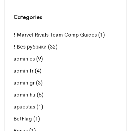
Categories
! Marvel Rivals Team Comp Guides
(1)
! Без рубрики
(32)
admin es
(9)
admin fr
(4)
admin gr
(3)
admin hu
(8)
apuestas
(1)
BetFlag
(1)
Bonus
(1)