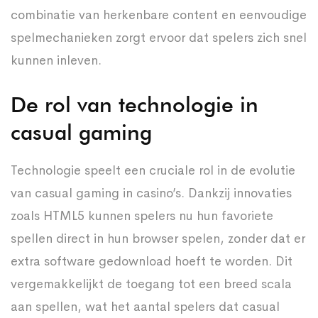
combinatie van herkenbare content en eenvoudige
spelmechanieken zorgt ervoor dat spelers zich snel
kunnen inleven.
De rol van technologie in
casual gaming
Technologie speelt een cruciale rol in de evolutie
van casual gaming in casino’s. Dankzij innovaties
zoals HTML5 kunnen spelers nu hun favoriete
spellen direct in hun browser spelen, zonder dat er
extra software gedownload hoeft te worden. Dit
vergemakkelijkt de toegang tot een breed scala
aan spellen, wat het aantal spelers dat casual