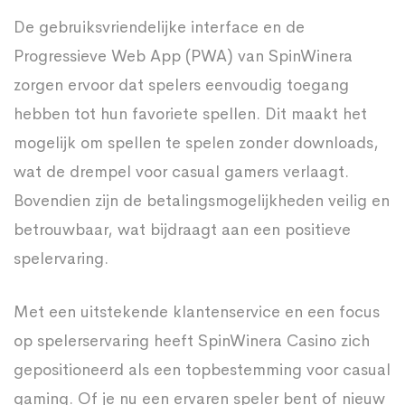
De gebruiksvriendelijke interface en de
Progressieve Web App (PWA) van SpinWinera
zorgen ervoor dat spelers eenvoudig toegang
hebben tot hun favoriete spellen. Dit maakt het
mogelijk om spellen te spelen zonder downloads,
wat de drempel voor casual gamers verlaagt.
Bovendien zijn de betalingsmogelijkheden veilig en
betrouwbaar, wat bijdraagt aan een positieve
spelervaring.
Met een uitstekende klantenservice en een focus
op spelerservaring heeft SpinWinera Casino zich
gepositioneerd als een topbestemming voor casual
gaming. Of je nu een ervaren speler bent of nieuw