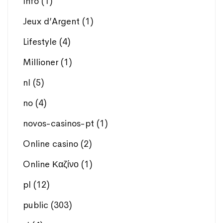
Info
(1)
Jeux d’Argent
(1)
Lifestyle
(4)
Millioner
(1)
nl
(5)
no
(4)
novos-casinos-pt
(1)
Online casino
(2)
Online Καζίνο
(1)
pl
(12)
public
(303)