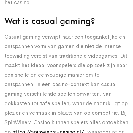
het casino
Wat is casual gaming?
Casual gaming verwijst naar een toegankelijke en
ontspannen vorm van gamen die niet de intense
toewijding vereist van traditionele videogames. Dit
maakt het ideaal voor spelers die op zoek zijn naar
een snelle en eenvoudige manier om te
ontspannen. In een casino-context kan casual
gaming verschillende spellen omvatten, van
gokkasten tot tafelspellen, waar de nadruk ligt op
plezier en vermaak in plaats van op competitie. Bij
SpinWinera Casino kunnen spelers alles ontdekken
op
https://spinwinera-casino.nl/
, waardoor ze de