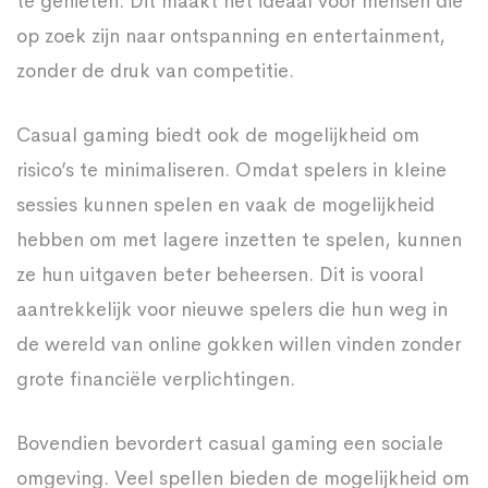
te genieten. Dit maakt het ideaal voor mensen die
op zoek zijn naar ontspanning en entertainment,
zonder de druk van competitie.
Casual gaming biedt ook de mogelijkheid om
risico’s te minimaliseren. Omdat spelers in kleine
sessies kunnen spelen en vaak de mogelijkheid
hebben om met lagere inzetten te spelen, kunnen
ze hun uitgaven beter beheersen. Dit is vooral
aantrekkelijk voor nieuwe spelers die hun weg in
de wereld van online gokken willen vinden zonder
grote financiële verplichtingen.
Bovendien bevordert casual gaming een sociale
omgeving. Veel spellen bieden de mogelijkheid om