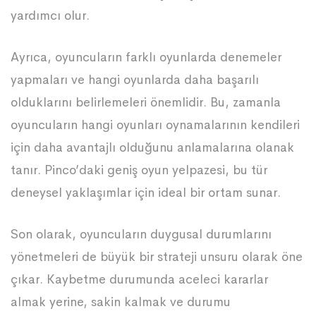
yardımcı olur.
Ayrıca, oyuncuların farklı oyunlarda denemeler
yapmaları ve hangi oyunlarda daha başarılı
olduklarını belirlemeleri önemlidir. Bu, zamanla
oyuncuların hangi oyunları oynamalarının kendileri
için daha avantajlı olduğunu anlamalarına olanak
tanır. Pinco’daki geniş oyun yelpazesi, bu tür
deneysel yaklaşımlar için ideal bir ortam sunar.
Son olarak, oyuncuların duygusal durumlarını
yönetmeleri de büyük bir strateji unsuru olarak öne
çıkar. Kaybetme durumunda aceleci kararlar
almak yerine, sakin kalmak ve durumu