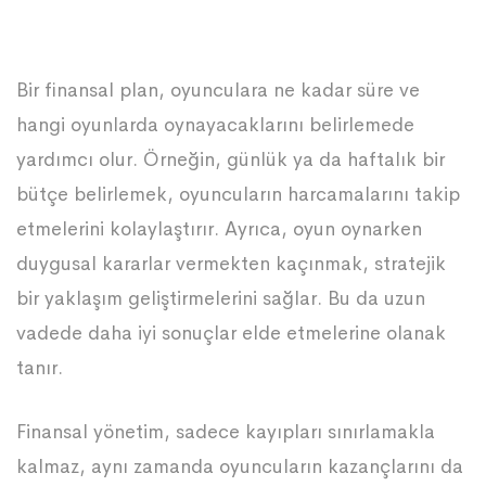
Bir finansal plan, oyunculara ne kadar süre ve
hangi oyunlarda oynayacaklarını belirlemede
yardımcı olur. Örneğin, günlük ya da haftalık bir
bütçe belirlemek, oyuncuların harcamalarını takip
etmelerini kolaylaştırır. Ayrıca, oyun oynarken
duygusal kararlar vermekten kaçınmak, stratejik
bir yaklaşım geliştirmelerini sağlar. Bu da uzun
vadede daha iyi sonuçlar elde etmelerine olanak
tanır.
Finansal yönetim, sadece kayıpları sınırlamakla
kalmaz, aynı zamanda oyuncuların kazançlarını da