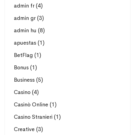
admin fr
(4)
admin gr
(3)
admin hu
(8)
apuestas
(1)
BetFlag
(1)
Bonus
(1)
Business
(5)
Casino
(4)
Casinò Online
(1)
Casino Stranieri
(1)
Creative
(3)