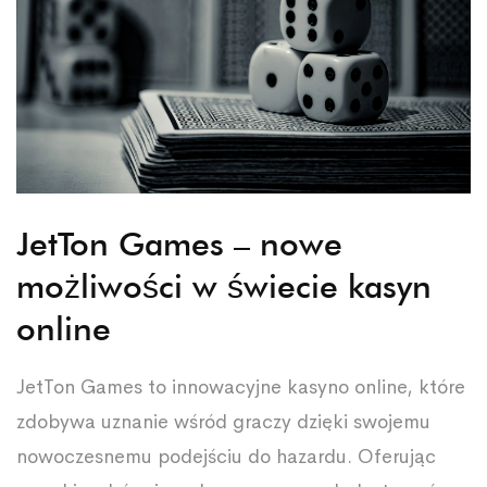
JetTon Games – nowe
możliwości w świecie kasyn
online
JetTon Games to innowacyjne kasyno online, które
zdobywa uznanie wśród graczy dzięki swojemu
nowoczesnemu podejściu do hazardu. Oferując