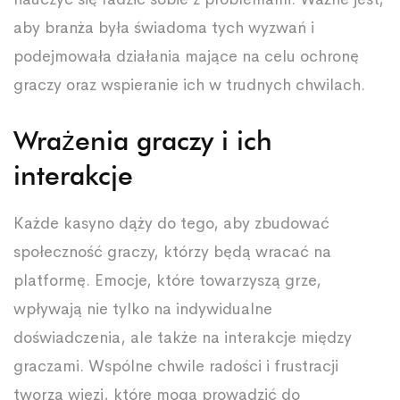
aby branża była świadoma tych wyzwań i
podejmowała działania mające na celu ochronę
graczy oraz wspieranie ich w trudnych chwilach.
Wrażenia graczy i ich
interakcje
Każde kasyno dąży do tego, aby zbudować
społeczność graczy, którzy będą wracać na
platformę. Emocje, które towarzyszą grze,
wpływają nie tylko na indywidualne
doświadczenia, ale także na interakcje między
graczami. Wspólne chwile radości i frustracji
tworzą więzi, które mogą prowadzić do