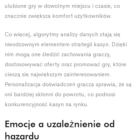
ulubione gry w dowolnym miejscu i czasie, co
znacznie zwiększa komfort użytkowników.
Co więcej, algorytmy analizy danych stają się
nieodzownym elementem strategii kasyn. Dzięki
nim mogą one śledzić zachowania graczy,
dostosowywać oferty oraz promować gry, które
cieszą się największym zainteresowaniem.
Personalizacja doświadczeń gracza sprawia, że są
oni bardziej skłonni do powrotu, co podnosi
konkurencyjność kasyn na rynku.
Emocje a uzależnienie od
hazardu