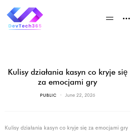
Kulisy działania kasyn co kryje się
za emocjami gry
June 22, 2026
PUBLIC
Kulisy działania kasyn co kryje się za emocjami gry