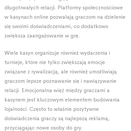
długotrwałych relacji. Platformy społecznościowe
w kasynach online pozwalają graczom na dzielenie
się swoimi doświadczeniami, co dodatkowo
zwiększa zaangażowanie w grę.
Wiele kasyn organizuje również wydarzenia i
turnieje, które nie tylko zwiększają emocje
związane z rywalizacją, ale również umożliwiają
graczom lepsze poznawanie się i nawiązywanie
relacji. Emocjonalna więź między graczami a
kasynem jest kluczowym elementem budowania
lojalności. Często to właśnie pozytywne
doświadczenia graczy są najlepszą reklamą,
przyciągając nowe osoby do gry.