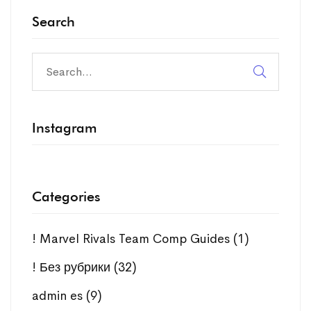
Search
Instagram
Categories
! Marvel Rivals Team Comp Guides
(1)
! Без рубрики
(32)
admin es
(9)