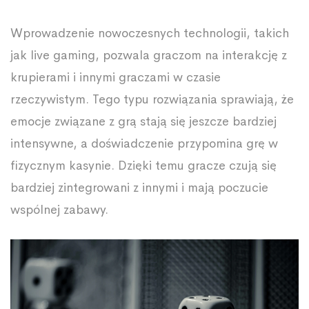
Wprowadzenie nowoczesnych technologii, takich
jak live gaming, pozwala graczom na interakcję z
krupierami i innymi graczami w czasie
rzeczywistym. Tego typu rozwiązania sprawiają, że
emocje związane z grą stają się jeszcze bardziej
intensywne, a doświadczenie przypomina grę w
fizycznym kasynie. Dzięki temu gracze czują się
bardziej zintegrowani z innymi i mają poczucie
wspólnej zabawy.