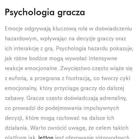
Psychologia gracza
Emocje odgrywają kluczową rolę w doświadczeniu
hazardowym, wpływając na decyzje graczy oraz
ich interakcję z grą. Psychologia hazardu pokazuje,
jak różne bodźce mogą wywołać intensywne
reakcje emocjonalne. Zwycięstwo często wiąże się
z euforią, a przegrana z frustracją, co tworzy cykl
emocjonalny, który przyciąga graczy do dalszej
zabawy. Gracze często doświadczają adrenaliny,
co prowadzi do podejmowania impulsywnych
decyzji, które mogą rzutować na dalsze ich
działania. Warto zwrócić uwagę, że celem takich
platform jak
Jetton
jest oferowanie różnorodnych