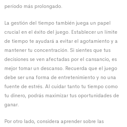
período más prolongado.
La gestión del tiempo también juega un papel
crucial en el éxito del juego. Establecer un límite
de tiempo te ayudará a evitar el agotamiento y a
mantener tu concentración. Si sientes que tus
decisiones se ven afectadas por el cansancio, es
mejor tomar un descanso. Recuerda que el juego
debe ser una forma de entretenimiento y no una
fuente de estrés. Al cuidar tanto tu tiempo como
tu dinero, podrás maximizar tus oportunidades de
ganar.
Por otro lado, considera aprender sobre las