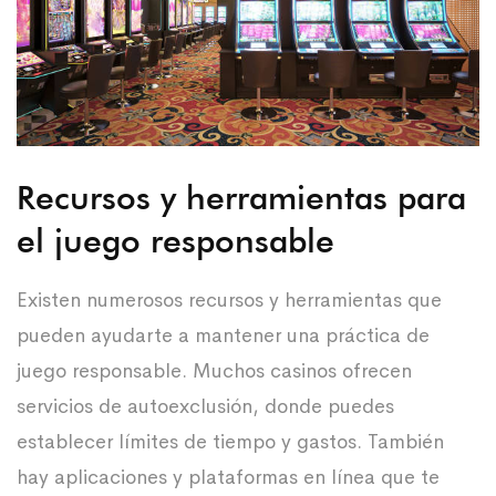
Recursos y herramientas para
el juego responsable
Existen numerosos recursos y herramientas que
pueden ayudarte a mantener una práctica de
juego responsable. Muchos casinos ofrecen
servicios de autoexclusión, donde puedes
establecer límites de tiempo y gastos. También
hay aplicaciones y plataformas en línea que te