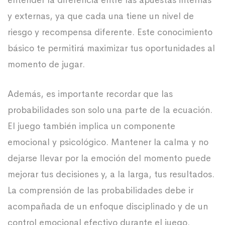
entender la diferencia entre las apuestas internas
y externas, ya que cada una tiene un nivel de
riesgo y recompensa diferente. Este conocimiento
básico te permitirá maximizar tus oportunidades al
momento de jugar.
Además, es importante recordar que las
probabilidades son solo una parte de la ecuación.
El juego también implica un componente
emocional y psicológico. Mantener la calma y no
dejarse llevar por la emoción del momento puede
mejorar tus decisiones y, a la larga, tus resultados.
La comprensión de las probabilidades debe ir
acompañada de un enfoque disciplinado y de un
control emocional efectivo durante el juego.