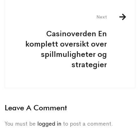
Next
Casinoverden En
komplett oversikt over
spillmuligheter og
strategier
Leave A Comment
You must be
logged in
to post a comment.