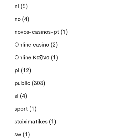
nl
(5)
no
(4)
novos-casinos-pt
(1)
Online casino
(2)
Online Καζίνο
(1)
pl
(12)
public
(303)
sl
(4)
sport
(1)
stoiximatikes
(1)
sw
(1)