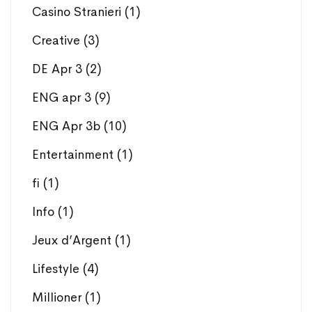
Casino Stranieri
(1)
Creative
(3)
DE Apr 3
(2)
ENG apr 3
(9)
ENG Apr 3b
(10)
Entertainment
(1)
fi
(1)
Info
(1)
Jeux d’Argent
(1)
Lifestyle
(4)
Millioner
(1)