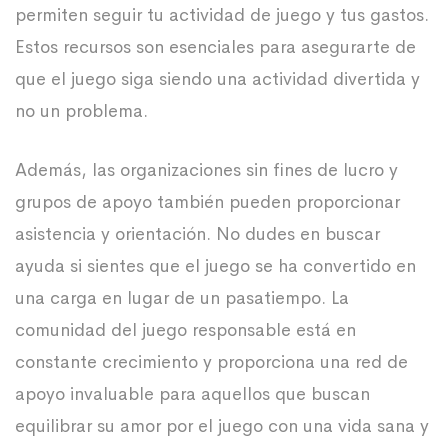
permiten seguir tu actividad de juego y tus gastos.
Estos recursos son esenciales para asegurarte de
que el juego siga siendo una actividad divertida y
no un problema.
Además, las organizaciones sin fines de lucro y
grupos de apoyo también pueden proporcionar
asistencia y orientación. No dudes en buscar
ayuda si sientes que el juego se ha convertido en
una carga en lugar de un pasatiempo. La
comunidad del juego responsable está en
constante crecimiento y proporciona una red de
apoyo invaluable para aquellos que buscan
equilibrar su amor por el juego con una vida sana y