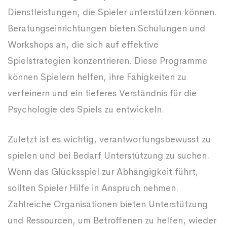
Dienstleistungen, die Spieler unterstützen können.
Beratungseinrichtungen bieten Schulungen und
Workshops an, die sich auf effektive
Spielstrategien konzentrieren. Diese Programme
können Spielern helfen, ihre Fähigkeiten zu
verfeinern und ein tieferes Verständnis für die
Psychologie des Spiels zu entwickeln.
Zuletzt ist es wichtig, verantwortungsbewusst zu
spielen und bei Bedarf Unterstützung zu suchen.
Wenn das Glücksspiel zur Abhängigkeit führt,
sollten Spieler Hilfe in Anspruch nehmen.
Zahlreiche Organisationen bieten Unterstützung
und Ressourcen, um Betroffenen zu helfen, wieder