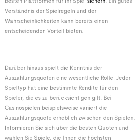
besten Plattformen für Ihr Spiel
sichern
. Ein gutes
Verständnis der Spielregeln und der
Wahrscheinlichkeiten kann bereits einen
entscheidenden Vorteil bieten.
Darüber hinaus spielt die Kenntnis der
Auszahlungsquoten eine wesentliche Rolle. Jeder
Spieltyp hat eine bestimmte Rendite für den
Spieler, die es zu berücksichtigen gilt. Bei
Casinospielen beispielsweise variiert die
Auszahlungsquote erheblich zwischen den Spielen.
Informieren Sie sich über die besten Quoten und
wählen Sie Spiele, die Ihnen die höchsten