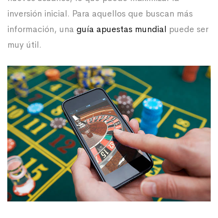
inversión inicial. Para aquellos que buscan más
información, una
guía apuestas mundial
puede ser
muy útil.