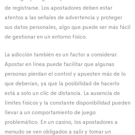
de registrarse. Los apostadores deben estar
atentos a las señales de advertencia y proteger
sus datos personales, algo que puede ser más fácil
de gestionar en un entorno físico.
La adicción también es un factor a considerar.
Apostar en línea puede facilitar que algunas
personas pierdan el control y apuesten más de lo
que deberían, ya que la posibilidad de hacerlo
está a solo un clic de distancia. La ausencia de
límites físicos y la constante disponibilidad pueden
llevar a un comportamiento de juego
problemático. En un casino, los apostadores a
menudo se ven obligados a salir y tomar un