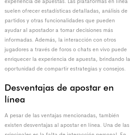
experiencia de apuestas. Las plataformas en línea
suelen ofrecer estadísticas detalladas, análisis de
partidos y otras funcionalidades que pueden
ayudar al apostador a tomar decisiones más
informadas. Además, la interacción con otros
jugadores a través de foros o chats en vivo puede
enriquecer la experiencia de apuesta, brindando la
oportunidad de compartir estrategias y consejos.
Desventajas de apostar en
línea
A pesar de las ventajas mencionadas, también
existen desventajas al apostar en línea. Una de las
principales es la falta de interacción personal. En