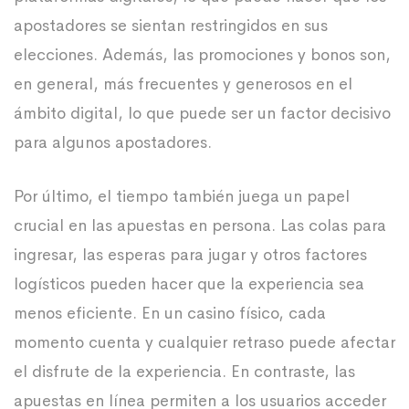
apostadores se sientan restringidos en sus
elecciones. Además, las promociones y bonos son,
en general, más frecuentes y generosos en el
ámbito digital, lo que puede ser un factor decisivo
para algunos apostadores.
Por último, el tiempo también juega un papel
crucial en las apuestas en persona. Las colas para
ingresar, las esperas para jugar y otros factores
logísticos pueden hacer que la experiencia sea
menos eficiente. En un casino físico, cada
momento cuenta y cualquier retraso puede afectar
el disfrute de la experiencia. En contraste, las
apuestas en línea permiten a los usuarios acceder