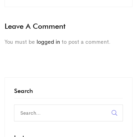
Leave A Comment
You must be
logged in
to post a comment.
Search