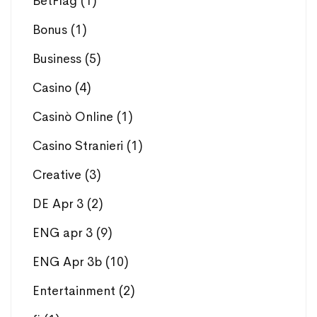
BetFlag
(1)
Bonus
(1)
Business
(5)
Casino
(4)
Casinò Online
(1)
Casino Stranieri
(1)
Creative
(3)
DE Apr 3
(2)
ENG apr 3
(9)
ENG Apr 3b
(10)
Entertainment
(2)