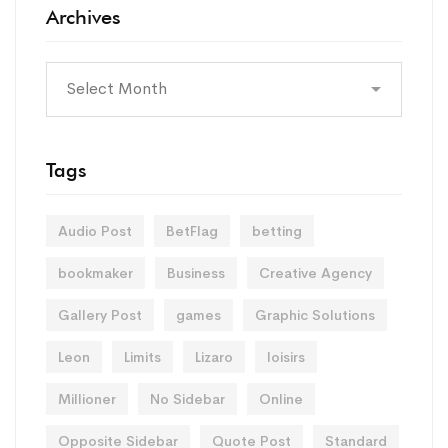
Archives
Tags
Audio Post
BetFlag
betting
bookmaker
Business
Creative Agency
Gallery Post
games
Graphic Solutions
Leon
Limits
Lizaro
loisirs
Millioner
No Sidebar
Online
Opposite Sidebar
Quote Post
Standard