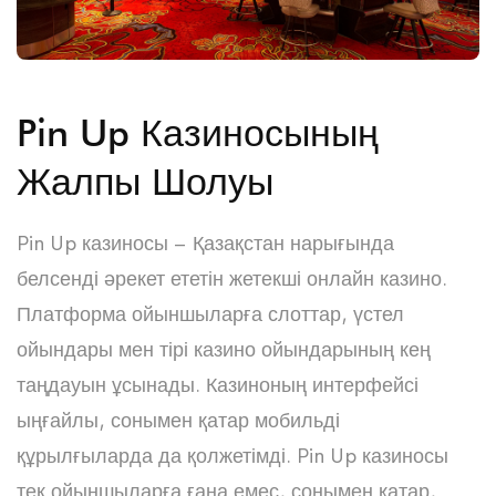
Pin Up Казиносының
Жалпы Шолуы
Pin Up казиносы – Қазақстан нарығында
белсенді әрекет ететін жетекші онлайн казино.
Платформа ойыншыларға слоттар, үстел
ойындары мен тірі казино ойындарының кең
таңдауын ұсынады. Казиноның интерфейсі
ыңғайлы, сонымен қатар мобильді
құрылғыларда да қолжетімді. Pin Up казиносы
тек ойыншыларға ғана емес, сонымен қатар,