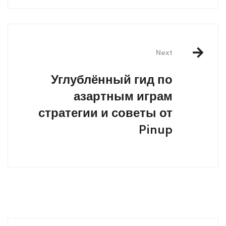
Next
Углублённый гид по
азартным играм
стратегии и советы от
Pinup