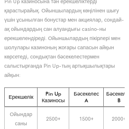
Pin Up казиносына тән ерекшеліктерді
қарастырайық. Ойыншылардың көңілінен шығу
үшін ұсынылған бонустар мен акциялар, сондай-
ақ ойындардың сан алуандығы casino-ны
ерекшелендіреді. Ойыншылардың пікірлері мен
шолулары казиноның жоғары сапасын айқын
көрсетеді, сондықтан бәсекелестермен
салыстырғанда Pin Up-тың артықшылықтары
айқын:
Pin Up
Бәсекелес
Бәсекеле
Ерекшелік
Казиносы
A
B
Ойындар
2500+
1500+
2000+
саны