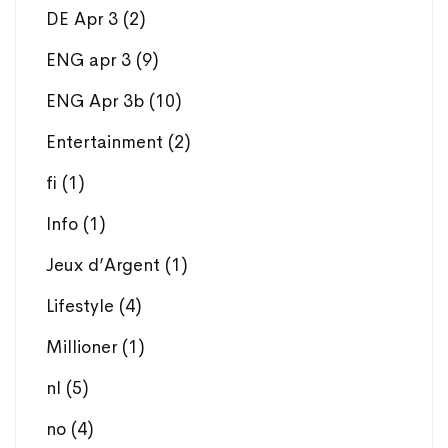
DE Apr 3
(2)
ENG apr 3
(9)
ENG Apr 3b
(10)
Entertainment
(2)
fi
(1)
Info
(1)
Jeux d’Argent
(1)
Lifestyle
(4)
Millioner
(1)
nl
(5)
no
(4)