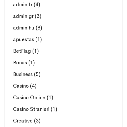
admin fr
(4)
admin gr
(3)
admin hu
(8)
apuestas
(1)
BetFlag
(1)
Bonus
(1)
Business
(5)
Casino
(4)
Casinò Online
(1)
Casino Stranieri
(1)
Creative
(3)