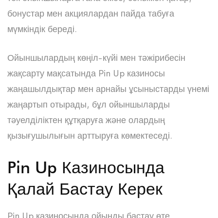
бонустар мен акциялардан пайда табуға
мүмкіндік береді.
Ойыншылардың көңіл-күйі мен тәжірибесін
жақсарту мақсатында Pin Up казиносы
жаңашылдықтар мен арнайы ұсыныстарды үнемі
жаңартып отырады, бұл ойыншыларды
тәуелділіктен құтқаруға және олардың
қызығушылығын арттыруға көмектеседі.
Pin Up Казиносында
Қалай Бастау Керек
Pin Up казиносында ойынды бастау өте