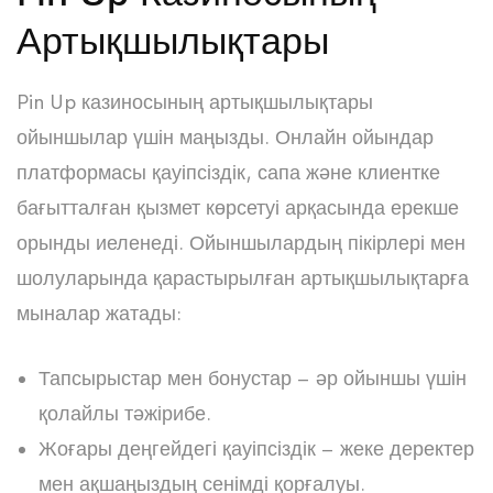
Артықшылықтары
Pin Up казиносының артықшылықтары
ойыншылар үшін маңызды. Онлайн ойындар
платформасы қауіпсіздік, сапа және клиентке
бағытталған қызмет көрсетуі арқасында ерекше
орынды иеленеді. Ойыншылардың пікірлері мен
шолуларында қарастырылған артықшылықтарға
мыналар жатады:
Тапсырыстар мен бонустар – әр ойыншы үшін
қолайлы тәжірибе.
Жоғары деңгейдегі қауіпсіздік – жеке деректер
мен ақшаңыздың сенімді қорғалуы.