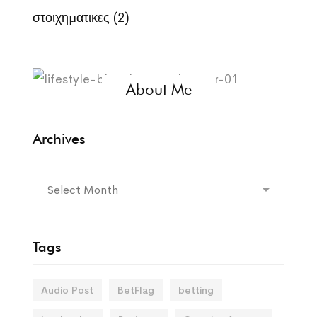
στοιχηματικες
(2)
About Me
Archives
Tags
Audio Post
BetFlag
betting