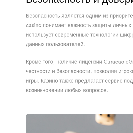
Безопасность является одним из приорите
casino понимает важность защиты личных
использует современные технологии шифр
данных пользователей.
Кроме того, наличие лицензии Curacao e
честности и безопасности, позволяя игро
игры. Казино также предлагает сервис по
возникновении любых вопросов.