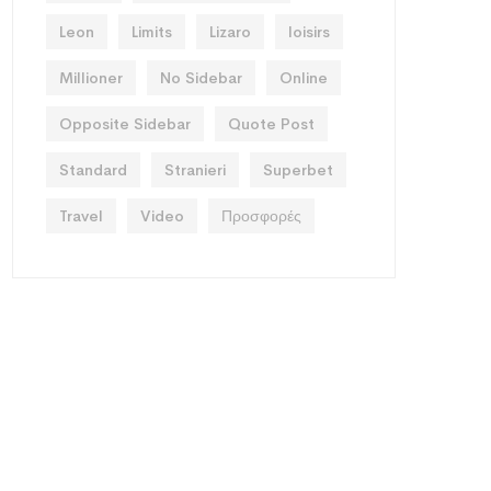
Leon
Limits
Lizaro
loisirs
Millioner
No Sidebar
Online
Opposite Sidebar
Quote Post
Standard
Stranieri
Superbet
Travel
Video
Προσφορές