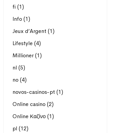
fi
(1)
Info
(1)
Jeux d’Argent
(1)
Lifestyle
(4)
Millioner
(1)
nl
(5)
no
(4)
novos-casinos-pt
(1)
Online casino
(2)
Online Καζίνο
(1)
pl
(12)