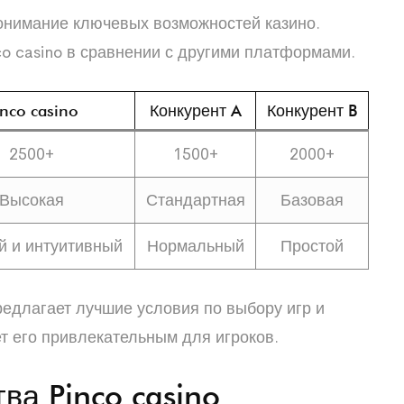
онимание ключевых возможностей казино.
o casino в сравнении с другими платформами.
inco casino
Конкурент A
Конкурент B
2500+
1500+
2000+
Высокая
Стандартная
Базовая
й и интуитивный
Нормальный
Простой
редлагает лучшие условия по выбору игр и
т его привлекательным для игроков.
а Pinco casino