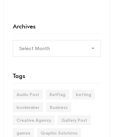
Archives
Tags
Audio Post
BetFlag
betting
bookmaker
Business
Creative Agency
Gallery Post
games
Graphic Solutions