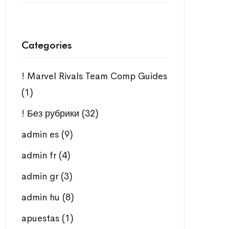
Categories
! Marvel Rivals Team Comp Guides
(1)
! Без рубрики
(32)
admin es
(9)
admin fr
(4)
admin gr
(3)
admin hu
(8)
apuestas
(1)