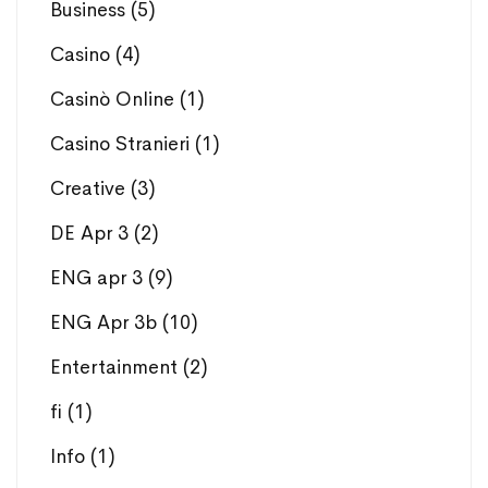
Business
(5)
Casino
(4)
Casinò Online
(1)
Casino Stranieri
(1)
Creative
(3)
DE Apr 3
(2)
ENG apr 3
(9)
ENG Apr 3b
(10)
Entertainment
(2)
fi
(1)
Info
(1)