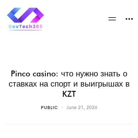
Pinco casino: что нужно знать о
ставках на спорт и выигрышах в
KZT
June 21, 2026
PUBLIC