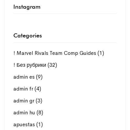
Instagram
Categories
! Marvel Rivals Team Comp Guides
(1)
! Без рубрики
(32)
admin es
(9)
admin fr
(4)
admin gr
(3)
admin hu
(8)
apuestas
(1)