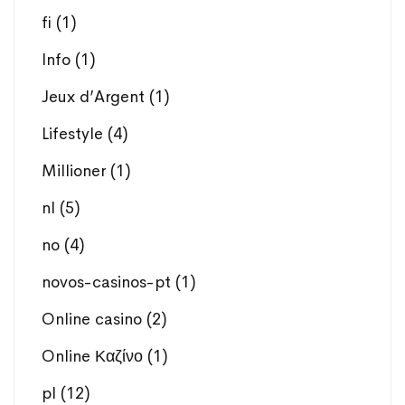
fi
(1)
Info
(1)
Jeux d’Argent
(1)
Lifestyle
(4)
Millioner
(1)
nl
(5)
no
(4)
novos-casinos-pt
(1)
Online casino
(2)
Online Καζίνο
(1)
pl
(12)