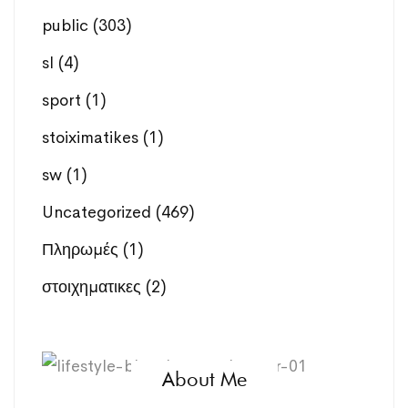
public
(303)
sl
(4)
sport
(1)
stoiximatikes
(1)
sw
(1)
Uncategorized
(469)
Πληρωμές
(1)
στοιχηματικες
(2)
About Me