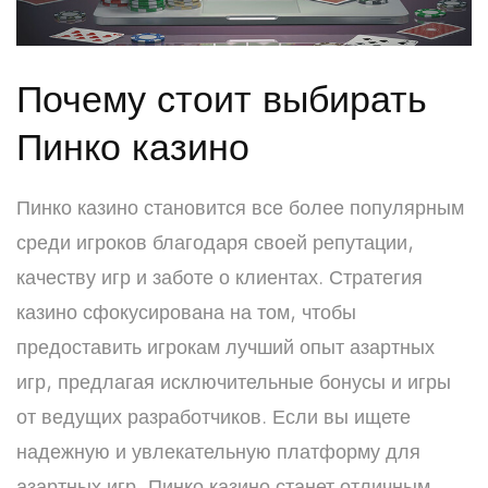
Почему стоит выбирать
Пинко казино
Пинко казино становится все более популярным
среди игроков благодаря своей репутации,
качеству игр и заботе о клиентах. Стратегия
казино сфокусирована на том, чтобы
предоставить игрокам лучший опыт азартных
игр, предлагая исключительные бонусы и игры
от ведущих разработчиков. Если вы ищете
надежную и увлекательную платформу для
азартных игр, Пинко казино станет отличным