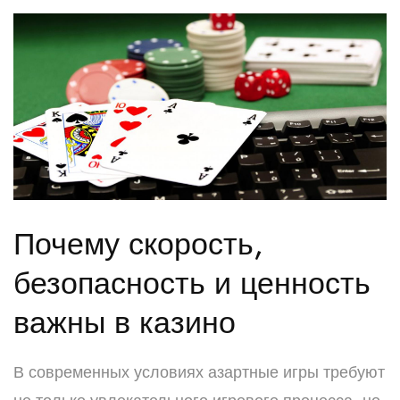
Почему скорость,
безопасность и ценность
важны в казино
В современных условиях азартные игры требуют