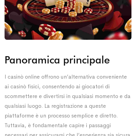
Panoramica principale
I casinò online offrono un’alternativa conveniente
ai casinò fisici, consentendo ai giocatori di
scommettere e divertirsi in qualsiasi momento e da
qualsiasi luogo. La registrazione a queste
piattaforme è un processo semplice e diretto.
Tuttavia, è fondamentale capire i passaggi
necessari per assicurarsi che l’esperienza sia sicura