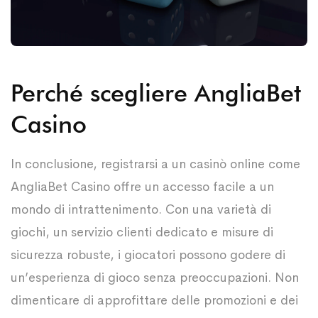
Perché scegliere AngliaBet
Casino
In conclusione, registrarsi a un casinò online come
AngliaBet Casino offre un accesso facile a un
mondo di intrattenimento. Con una varietà di
giochi, un servizio clienti dedicato e misure di
sicurezza robuste, i giocatori possono godere di
un’esperienza di gioco senza preoccupazioni. Non
dimenticare di approfittare delle promozioni e dei