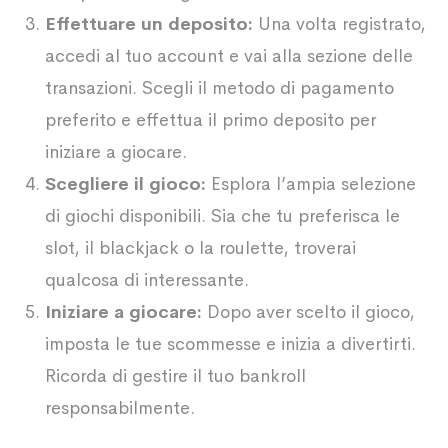
Effettuare un deposito:
Una volta registrato,
accedi al tuo account e vai alla sezione delle
transazioni. Scegli il metodo di pagamento
preferito e effettua il primo deposito per
iniziare a giocare.
Scegliere il gioco:
Esplora l’ampia selezione
di giochi disponibili. Sia che tu preferisca le
slot, il blackjack o la roulette, troverai
qualcosa di interessante.
Iniziare a giocare:
Dopo aver scelto il gioco,
imposta le tue scommesse e inizia a divertirti.
Ricorda di gestire il tuo bankroll
responsabilmente.