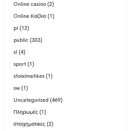
Online casino
(2)
Online Καζίνο
(1)
pl
(12)
public
(303)
sl
(4)
sport
(1)
stoiximatikes
(1)
sw
(1)
Uncategorized
(469)
Πληρωμές
(1)
στοιχηματικες
(2)