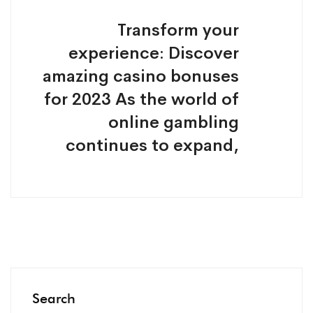
Transform your
experience: Discover
amazing casino bonuses
for 2023 As the world of
online gambling
continues to expand,
Search