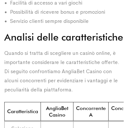
Facilità di accesso a vari giochi
Possibilità di ricevere bonus e promozioni
Servizio clienti sempre disponibile
Analisi delle caratteristiche
Quando si tratta di scegliere un casinò online, è
importante considerare le caratteristiche offerte.
Di seguito confrontiamo AngliaBet Casino con
alcuni concorrenti per evidenziare i vantaggi e le
peculiarità della piattaforma.
AngliaBet
Concorrente
Concor
Caratteristica
Casino
A
B