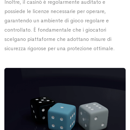
Inoltre, il casinò è regolarmente auditato e
possiede le licenze necessarie per operare,
garantendo un ambiente di gioco regolare e
controllato. È fondamentale che i giocatori
scelgano piattaforme che adottano misure di
sicurezza rigorose per una protezione ottimale.